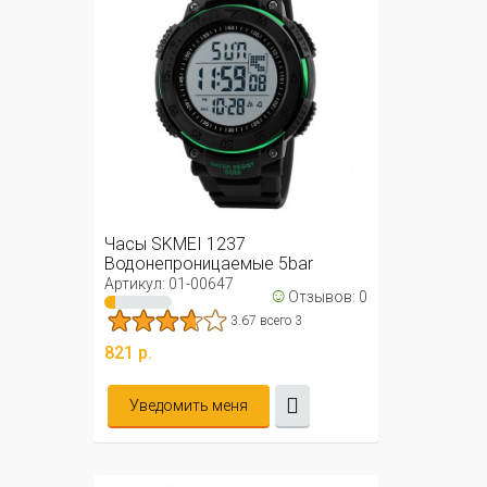
Часы SKMEI 1237
Водонепроницаемые 5bar
(зеленые)
Артикул: 01-00647
☺
Отзывов: 0
3.67 всего 3
821 р.
Уведомить меня