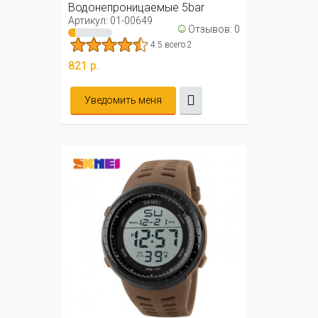
Водонепроницаемые 5bar
(красные)
Артикул: 01-00649
☺
Отзывов: 0
4.5 всего 2
821 р.
Уведомить меня