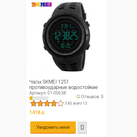
Часы SKMEI 1251
противоударные водостойкие
50м (черные)
Артикул: 01-00638
☺
Отзывов: 0
3.85 всего 13
1418 р.
Уведомить меня