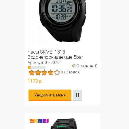
Часы SKMEI 1313
Водонепроницаемые 5bar
(черные)
Артикул: 01-00701
☺
Отзывов: 0
3.67 всего 6
1173 р.
Уведомить меня