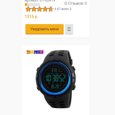
Артикул: 01-00419
☺
Отзывов: 0
4.67 всего 3
1316 р.
Уведомить меня