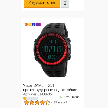
Уведомить меня
Часы SKMEI 1251
противоударные водостойкие
50м (красные)
Артикул: 01-00636
☺
Отзывов: 0
4.33 всего 3