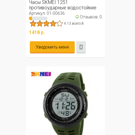
Часы SKMEI 1251
противоударные водостойкие
50м (синие)
Артикул: 01-00636
☺
Отзывов: 0
4.13 всего 8
1418 р.
Уведомить меня