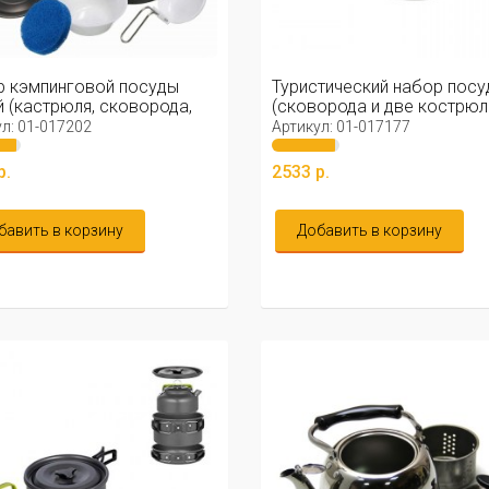
 кэмпинговой посуды
Туристический набор посу
 (кастрюля, сковорода,
(сковорода и две кострюли)
л: 01-017202
Артикул: 01-017177
р.
2533 р.
бавить в корзину
Добавить в корзину