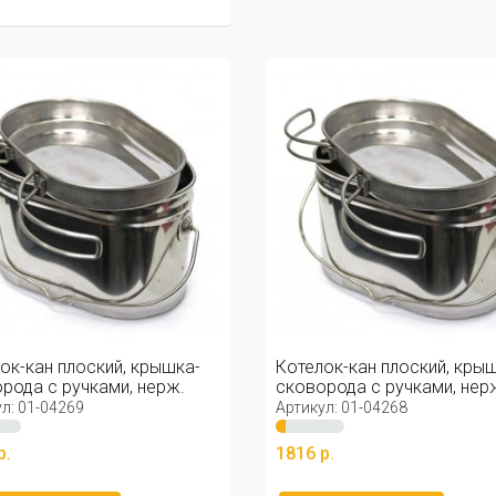
ок-кан плоский, крышка-
Котелок-кан плоский, кры
рода с ручками, нерж.
сковорода с ручками, нер
3,3л
л: 01-04269
Артикул: 01-04268
р.
1816 р.