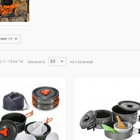
чии -/+
60
 1 - 14 из 14
показать:
на странице