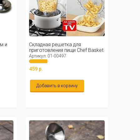
м и
Складная решетка для
приготовления пищи Chef Basket
(Шеф ...
Артикул: 01-00497
459 р.
Добавить в корзину