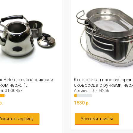
к Bekker с заварником и
Котелок-кан плоский, кры
ком нерж. 1л
сковорода с ручками, нер
1.8л
л: 01-00857
Артикул: 01-04266
р.
1530 р.
бавить в корзину
Уведомить меня