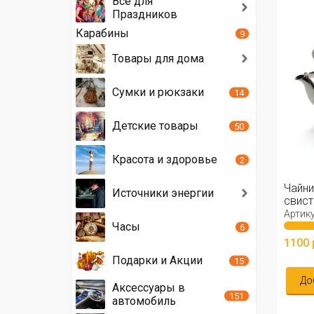
Всё для
Праздников
Карабины
9
Товары для дома
Сумки и рюкзаки
14
Детские товары
50
Красота и здоровье
2
Чайни
Источники энергии
свист
Артику
Часы
6
1100 
Подарки и Акции
15
До
Аксессуары в
151
автомобиль