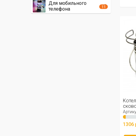
Для мобильного
11
телефона
Котел
сково
1.3л
Артику
1306 