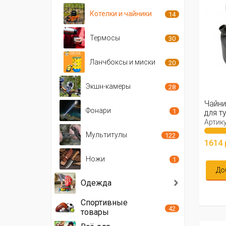
Котелки и чайники
14
Термосы
30
Ланчбоксы и миски
20
Экшн-камеры
28
Чайни
Фонари
1
для т
Артику
Мультитулы
122
1614 
Ножи
1
До
Одежда
Спортивные
42
товары