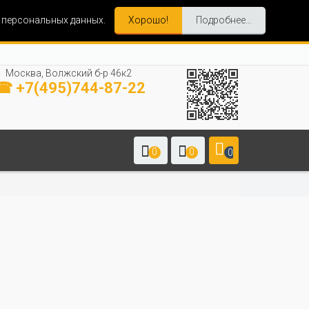
и персональных данных.
Хорошо!
Подробнее...
Москва, Волжский б-р 46к2
☎ +7(495)744-87-22
0
0
0