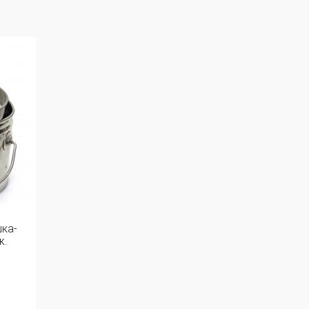
шка-
ж.