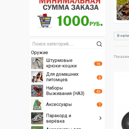
В нали
Оружие
Показано
Штурмовые
16
крюки-кошки
Для домашних
8
питомцев
Наборы
45
Выживания (НАЗ)
Аксессуары
7
Паракорд и
верёвка