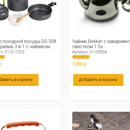
 походной посуды DS-308
Чайник Bekker с заварнико
ризма 3 в 1 с чайником ...
свистком 1.5л
л: 01-017203
Артикул: 01-00858
р.
1250 р.
бавить в корзину
Добавить в корзину