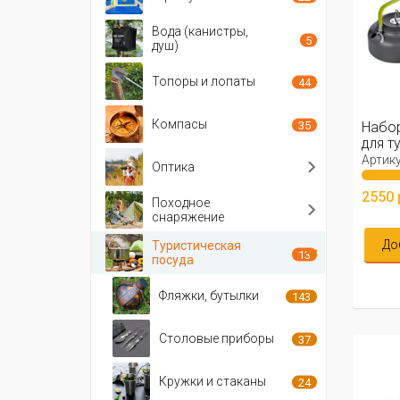
Вода (канистры,
5
душ)
Топоры и лопаты
44
Компасы
35
Набор
для ту
Артику
Оптика
2550 
Походное
снаряжение
До
Туристическая
13
посуда
Фляжки, бутылки
143
Столовые приборы
37
Кружки и стаканы
24