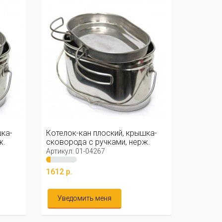
шка-
Котелок-кан плоский, крышка-
ж.
сковорода с ручками, нерж.
2,2л
Артикул: 01-04267
1612 р.
Уведомить меня