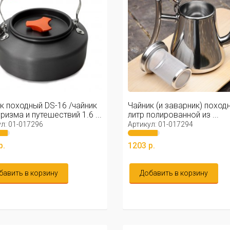
к походный DS-16 /чайник
Чайник (и заварник) поход
уризма и путешествий 1.6 ...
литр полированной из ...
л: 01-017296
Артикул: 01-017294
р.
1203 р.
бавить в корзину
Добавить в корзину