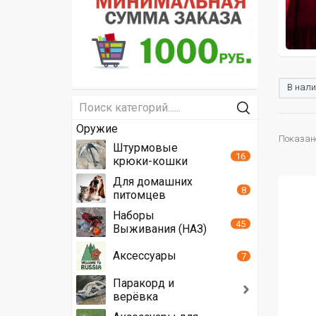
В нали
Оружие
Показано
Штурмовые
16
крюки-кошки
Для домашних
8
питомцев
Наборы
45
Выживания (НАЗ)
Аксессуары
7
Паракорд и
верёвка