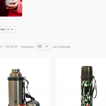
чии -/+
60
 1 - 30 из 30
показать:
на странице