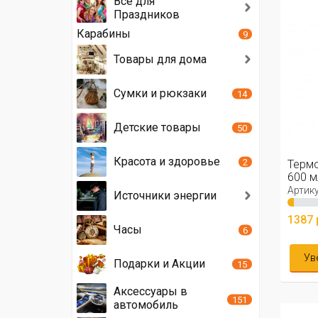
Всё для
Праздников
Карабины
9
Товары для дома
Сумки и рюкзаки
14
Детские товары
50
Красота и здоровье
2
Термо
600 м
Артику
Источники энергии
1387 
Часы
6
Ув
Подарки и Акции
15
Аксессуары в
151
автомобиль