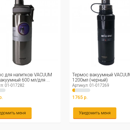
с для напитков VACUUM
Термос вакуумный VACUU
акуумный 600 мл/для ...
1200мл (черный)
л: 01-017282
Артикул: 01-017269
р.
1765 р.
едомить меня
Уведомить меня