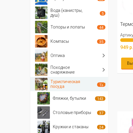
Вода (канистры,
5
душ)
Термо
Топоры и лопаты
44
Артику
Компасы
35
949 р
Оптика
Вы
Походное
снаряжение
Туристическая
13
посуда
Фляжки, бутылки
143
Столовые приборы
37
Кружки и стаканы
24