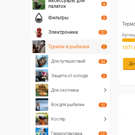
Аксессуары для
8
палаток
Фильтры
3
Термо
Электроника
22
Артику
Туризм и рыбалка
1071 
2
Для путешествий
54
До
Защита от холода
2
Для охотника
Всё для рыбалки
13
Костёр
Гермоупаковка
22