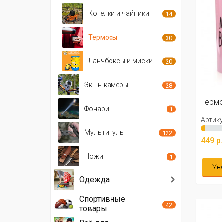
Котелки и чайники
14
Термосы
30
Ланчбоксы и миски
20
Экшн-камеры
28
Термо
Фонари
1
Артику
Мультитулы
122
449 р
Ножи
1
Ув
Одежда
Спортивные
42
товары