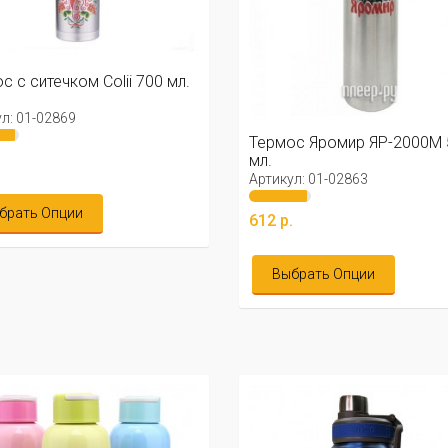
с с ситечком Colii 700 мл.
л: 01-02869
Термос Яромир ЯР-2000М 
.
мл.
Артикул: 01-02863
брать Опции
612 р.
Выбрать Опции