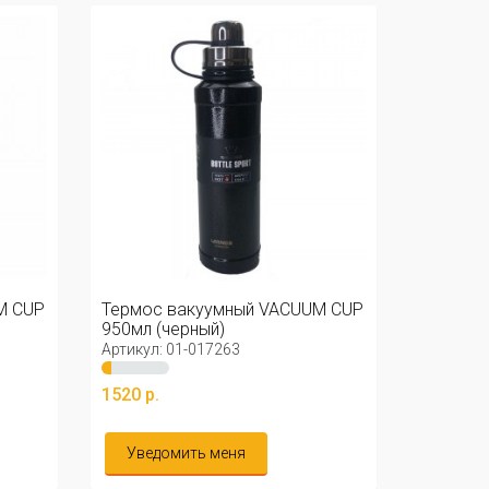
M CUP
Термос вакуумный VACUUM CUP
950мл (черный)
Артикул: 01-017263
1520 р.
Уведомить меня