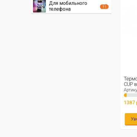
Для мобильного
11
телефона
Термо
CUP в
Артику
1387 
Ув