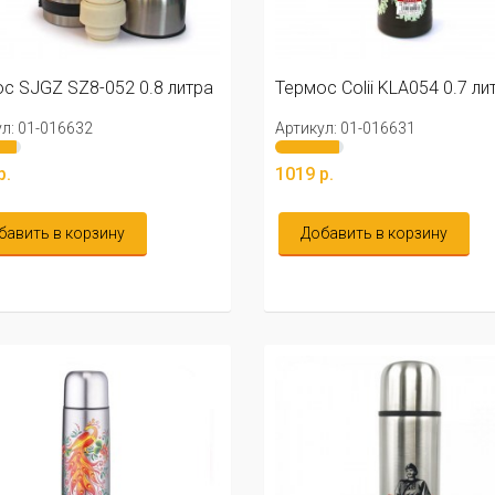
с SJGZ SZ8-052 0.8 литра
Термос Colii KLA054 0.7 ли
л: 01-016632
Артикул: 01-016631
р.
1019 р.
бавить в корзину
Добавить в корзину