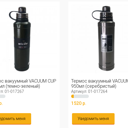
ос вакуумный VACUUM CUP
Термос вакуумный VACUU
мл (темно-зеленый)
950мл (серебристый)
л: 01-017267
Артикул: 01-017264
р.
1520 р.
едомить меня
Уведомить меня