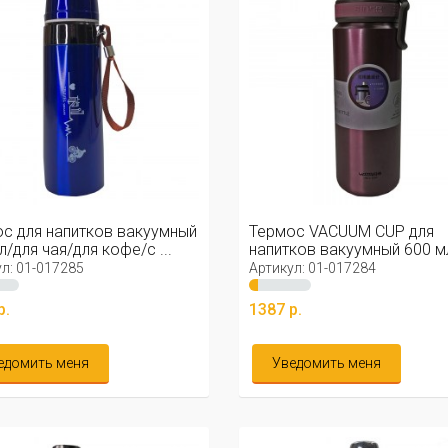
с для напитков вакуумный
Термос VACUUM CUP для
л/для чая/для кофе/с ...
напитков вакуумный 600 м
чая/для ...
л: 01-017285
Артикул: 01-017284
р.
1387 р.
едомить меня
Уведомить меня