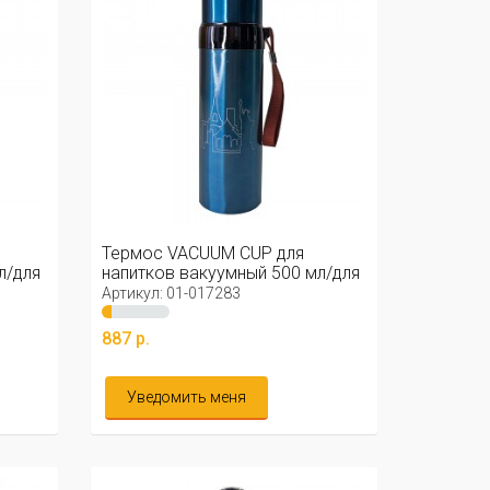
Термос VACUUM CUP для
л/для
напитков вакуумный 500 мл/для
чая/для ...
Артикул: 01-017283
887 р.
Уведомить меня