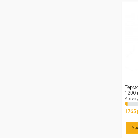
Терм
1200 
Артику
1765 
Ув