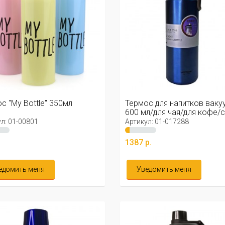
с "My Bottle" 350мл
Термос для напитков ваку
600 мл/для чая/для кофе/с 
л: 01-00801
Артикул: 01-017288
.
1387 р.
едомить меня
Уведомить меня