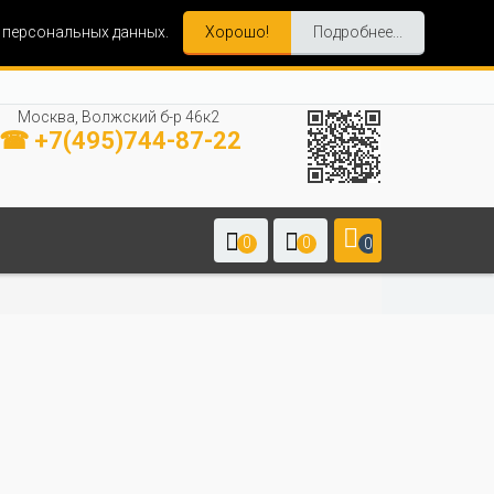
и персональных данных.
Хорошо!
Подробнее...
Москва, Волжский б-р 46к2
☎ +7(495)744-87-22
0
0
0