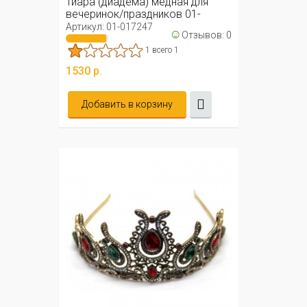
Тиара (диадема) медная для
вечеринок/праздников 01-
017247
Артикул: 01-017247
☺
Отзывов: 0
1 всего 1
1530 р.
Добавить в корзину