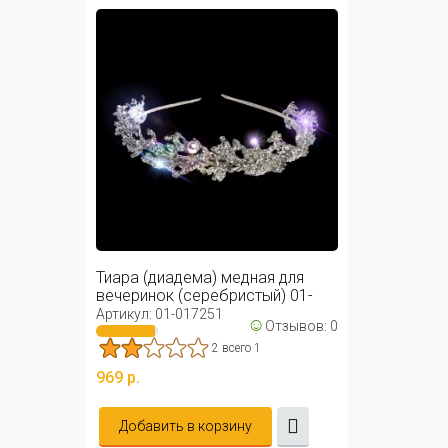
Тиара (диадема) медная для
вечеринок (серебристый) 01-
017251
Артикул: 01-017251
☺
Отзывов: 0
2 всего 1
969 р.
Добавить в корзину