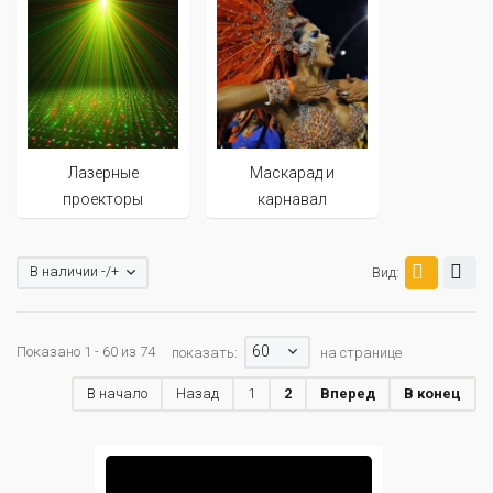
Лазерные
Маскарад и
проекторы
карнавал
В наличии -/+
Вид:
60
Показано 1 - 60 из 74
показать:
на странице
В начало
Назад
1
2
Вперед
В конец