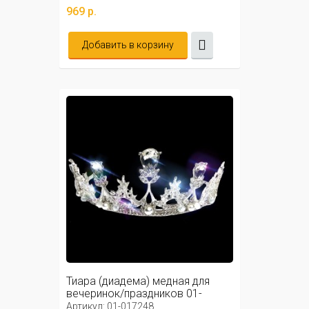
969 р.
Добавить в корзину
Тиара (диадема) медная для
вечеринок/праздников 01-
017248
Артикул: 01-017248