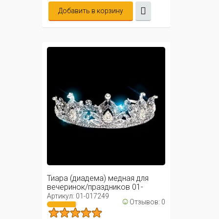
Добавить в корзину
Тиара (диадема) медная для
вечеринок/праздников 01-
017249
Артикул: 01-017249
☺
Отзывов: 0