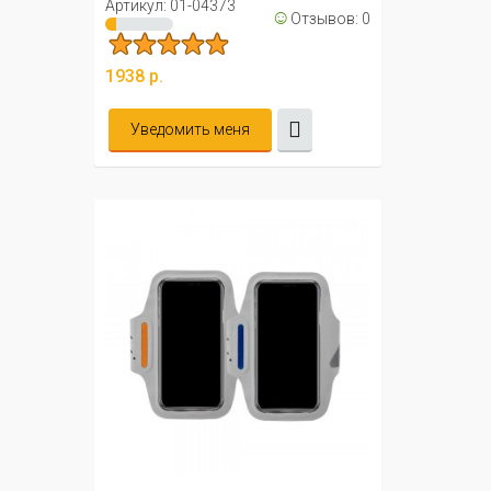
Camera ...
Артикул: 01-04373
☺
Отзывов: 0
1938 р.
Уведомить меня