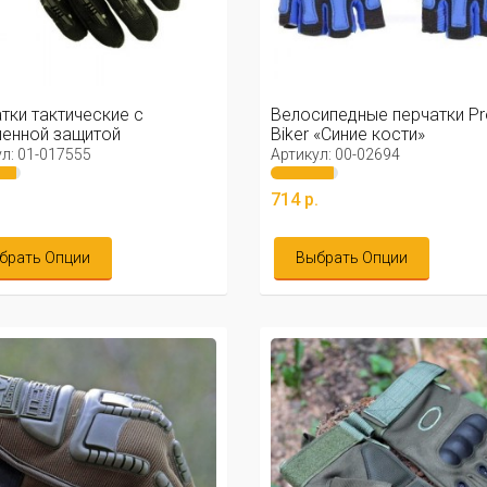
тки тактические с
Велосипедные перчатки Pr
енной защитой
Biker «Синие кости»
ковый)
л: 01-017555
Артикул: 00-02694
.
714 р.
брать Опции
Выбрать Опции