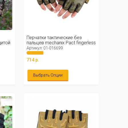
Перчатки тактические без
щитой
пальцев mechanix Pact fingerless
Артикул: 01-016699
714 р.
Выбрать Опции