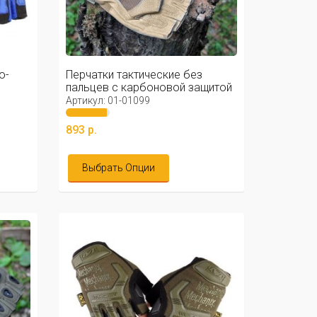
o-
Перчатки тактические без
пальцев с карбоновой защитой
Coyote
Артикул: 01-01099
893 р.
Выбрать Опции