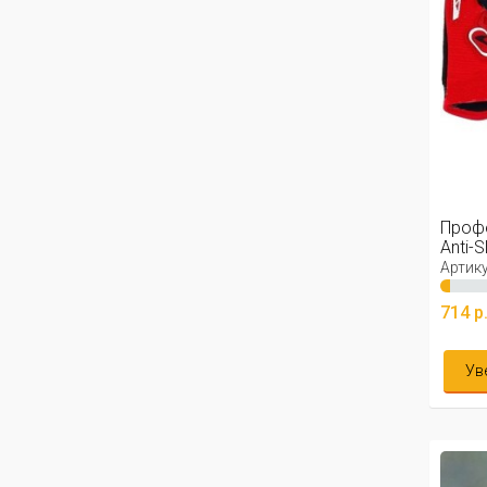
Проф
Anti-S
Артику
714 р
Ув