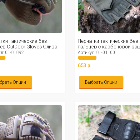
тки тактические без
Перчатки тактические без
ев OutDoor Gloves Олива
пальцев с карбоновой за
Olive
л: 01-01092
Артикул: 01-01100
.
653 р.
брать Опции
Выбрать Опции