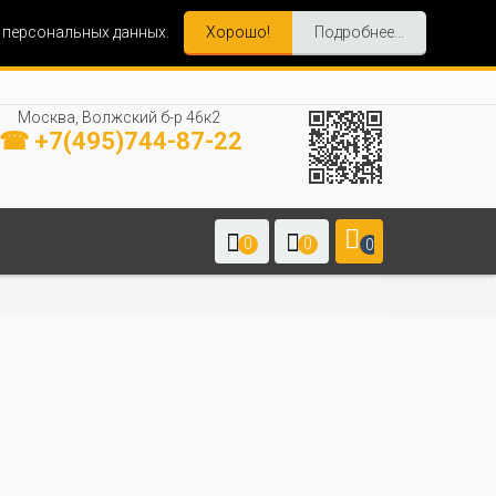
и персональных данных.
Хорошо!
Подробнее...
Москва, Волжский б-р 46к2
☎ +7(495)744-87-22
0
0
0