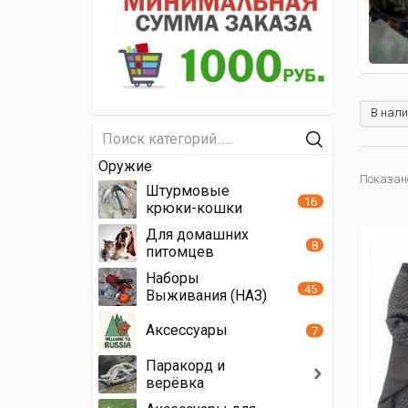
В нали
Оружие
Показано
Штурмовые
16
крюки-кошки
Для домашних
8
питомцев
Наборы
45
Выживания (НАЗ)
Аксессуары
7
Паракорд и
верёвка