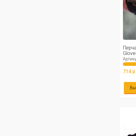
Перча
Glov
Артику
714 р
Вы