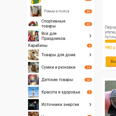
Ремни и пояса
99
Спортивные
42
товары
Перча
улучш
Всё для
(олив
Артику
Праздников
Карабины
9
980 р
Товары для дома
Вы
Сумки и рюкзаки
14
Детские товары
50
Красота и здоровье
2
Источники энергии