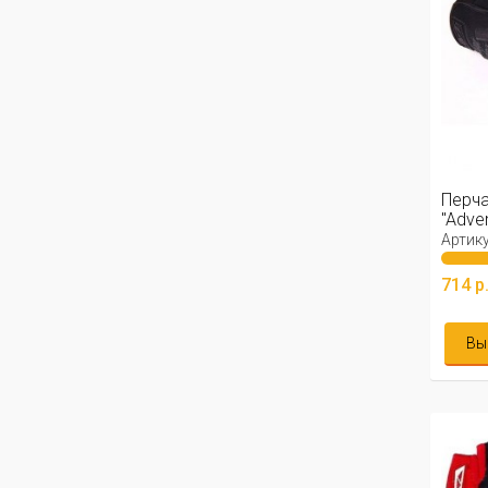
Перча
"Adve
Артику
714 р
Вы