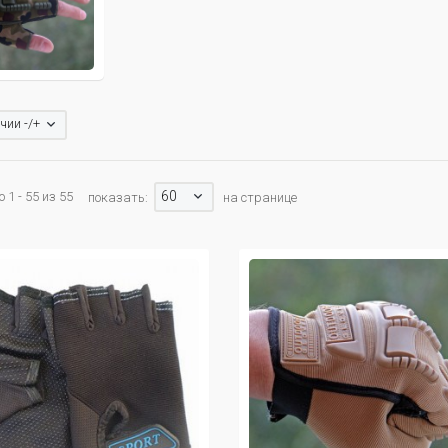
чии -/+
60
 1 - 55 из 55
показать:
на странице