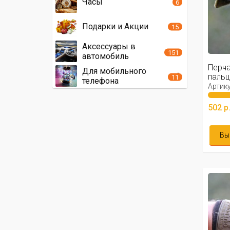
Часы
6
Подарки и Акции
15
Аксессуары в
151
автомобиль
Перча
Для мобильного
пальц
11
телефона
Артику
502 р
Вы