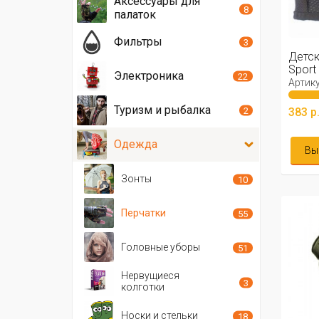
Аксессуары для
8
палаток
Фильтры
3
Детск
Sport
Электроника
22
Артику
Туризм и рыбалка
383 р
2
Одежда
Вы
Зонты
10
Перчатки
55
Головные уборы
51
Нервущиеся
3
колготки
Носки и стельки
18