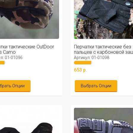
тки тактические OutDoor
Перчатки тактические без
es Camo
пальцев с карбоновой за
Black
л: 01-01096
Артикул: 01-01098
.
653 р.
брать Опции
Выбрать Опции