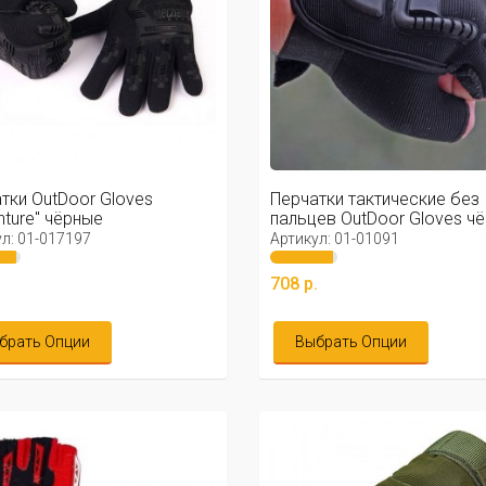
тки OutDoor Gloves
Перчатки тактические без
nture" чёрные
пальцев OutDoor Gloves ч
л: 01-017197
Артикул: 01-01091
.
708 р.
брать Опции
Выбрать Опции