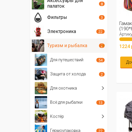
Аксессуары для
8
палаток
Фильтры
3
Гамак
(190*
Электроника
22
Артику
Туризм и рыбалка
1224 
2
Для путешествий
54
До
Защита от холода
2
Для охотника
Всё для рыбалки
13
Костёр
Гермоупаковка
22