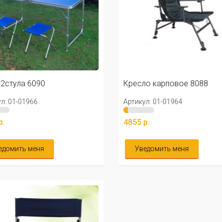
2стула 6090
Кресло карповое 8088
л: 01-01966
Артикул: 01-01964
р.
4855 р.
едомить меня
Уведомить меня