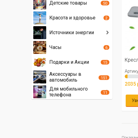
Детские товары
50
Красота и здоровье
2
Источники энергии
Часы
6
Кресл
Подарки и Акции
15
Артику
Аксессуары в
151
автомобиль
2035 
Для мобильного
11
телефона
Ув
Показано