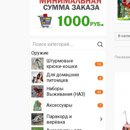
В нали
Оружие
Показано
Штурмовые
16
крюки-кошки
Для домашних
8
питомцев
Наборы
45
Выживания (НАЗ)
Аксессуары
7
Паракорд и
верёвка