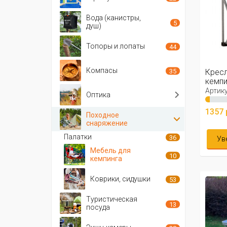
Вода (канистры,
5
душ)
Топоры и лопаты
44
Компасы
35
Кресл
кемпи
Артику
Оптика
1357 
Походное
снаряжение
Палатки
36
Ув
Мебель для
10
кемпинга
Коврики, сидушки
53
Туристическая
13
посуда