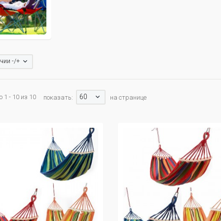
чии -/+
60
 1 - 10 из 10
показать:
на странице