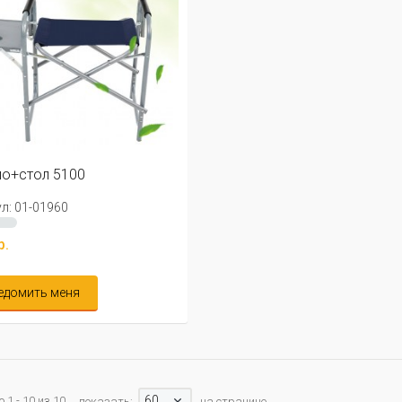
о+стол 5100
л: 01-01960
р.
едомить меня
60
 1 - 10 из 10
показать:
на странице