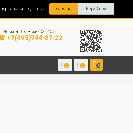
и персональных данных.
Хорошо!
Подробнее...
Москва, Волжский б-р 46к2
☎ +7(495)744-87-22
0
0
0