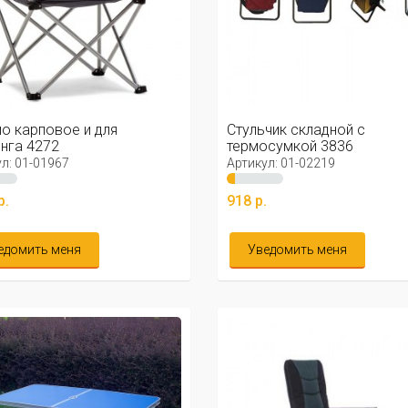
о карповое и для
Стульчик складной с
нга 4272
термосумкой 3836
л: 01-01967
Артикул: 01-02219
р.
918 р.
едомить меня
Уведомить меня