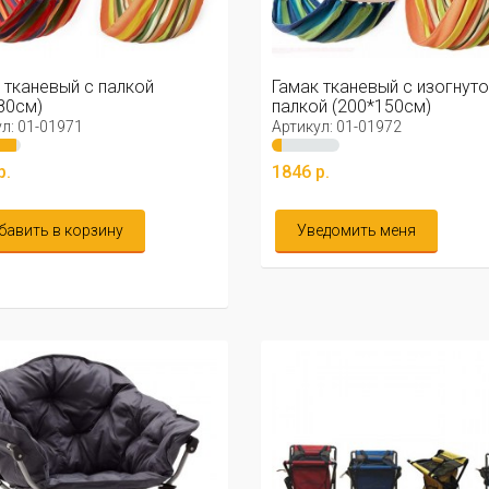
 тканевый с палкой
Гамак тканевый с изогнуто
80см)
палкой (200*150см)
л: 01-01971
Артикул: 01-01972
р.
1846 р.
бавить в корзину
Уведомить меня