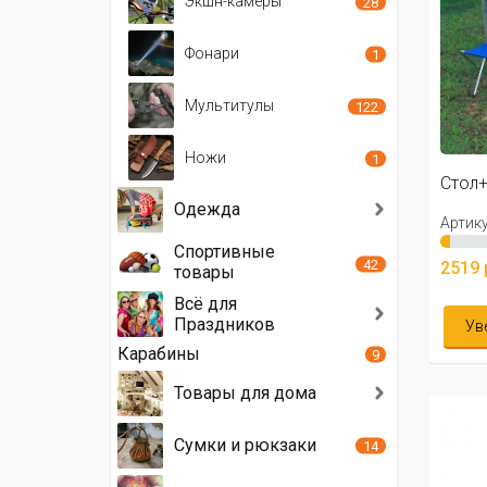
Экшн-камеры
28
Фонари
1
Мультитулы
122
Ножи
1
Стол+
Одежда
Артику
Спортивные
42
2519 
товары
Всё для
Праздников
Ув
Карабины
9
Товары для дома
Сумки и рюкзаки
14