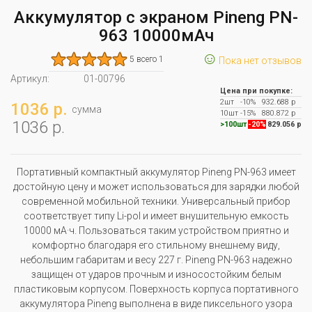
Аккумулятор с экраном Pineng PN-
963 10000мАч
☺
5 всего 1
Пока нет отзывов
Артикул:
01-00796
Цена при покупке:
2шт
-10%
932.688 р
1036 р.
сумма
10шт
-15%
880.872 р
1036 р.
>100шт
-20%
829.056 р
Портативный компактный аккумулятор Pineng PN-963 имеет
достойную цену и может использоваться для зарядки любой
современной мобильной техники. Универсальный прибор
соответствует типу Li-pol и имеет внушительную емкость
10000 мА·ч. Пользоваться таким устройством приятно и
комфортно благодаря его стильному внешнему виду,
небольшим габаритам и весу 227 г. Pineng PN-963 надежно
защищен от ударов прочным и износостойким белым
пластиковым корпусом. Поверхность корпуса портативного
аккумулятора Pineng выполнена в виде пиксельного узора