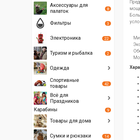
Пред
Аксессуары для
мощн
8
палаток
Боль
усло
Фильтры
3
Электроника
Мини
22
Экол
Обес
Туризм и рыбалка
2
Могу
Хара
Одежда
Спортивные
42
товары
Всё для
Праздников
Карабины
9
Товары для дома
Сумки и рюкзаки
14