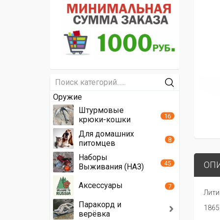
Оружие
Штурмовые
16
крюки-кошки
Для домашних
8
питомцев
Наборы
45
ОП
Выживания (НАЗ)
Аксессуары
7
Лити
Паракорд и
1865
верёвка