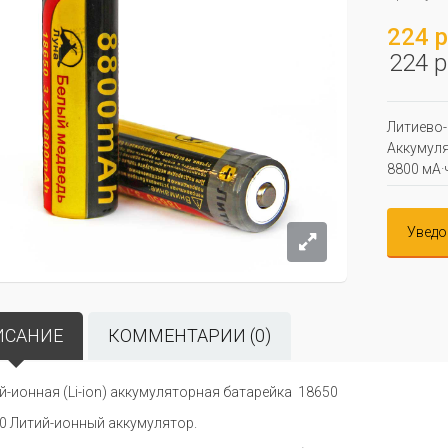
224 р
224 р
Литиево-
Аккумулят
8800 мА·
Уведо
ИСАНИЕ
КОММЕНТАРИИ (0)
й-ионная (Li-ion) аккумуляторная батарейка 18650
0 Литий-ионный аккумулятор.