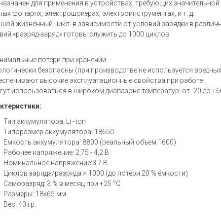
назначен для применения в устройствах, требующих значительной 
ых фонарях, электрошокерах, электроинструментах, и т. д.
шой жизненный цикл: в зависимости от условий зарядки в различн
вий «разряд-заряд» готовы служить до 1000 циклов
мальные потери при хранении
огически безопасны (при производстве не используется вредных
печивают высокие эксплуатационные свойства при работе
т использоваться в широком диапазоне температур: от -20 до +6
ктеристики:
Тип аккумулятора: Li - ion
Типоразмер аккумулятора: 18650
Емкость аккумулятора: 8800 (реальный объем 1600)
Рабочее напряжение: 2,75 - 4,2 В
Номинальное напряжение:3,7 В
Циклов заряда/разряда:> 1000 (до потери 20 % ёмкости)
Саморазряд: 3 % в месяц при +25 °С
Размеры: 18x65 мм
Вес: 40 гр.