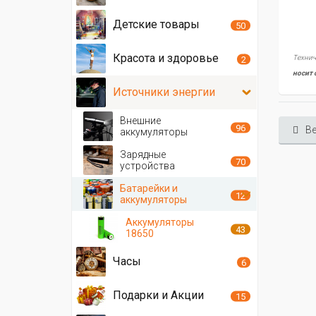
Детские товары
50
Красота и здоровье
Технич
2
носит 
Источники энергии
Внешние
96
Ве
аккумуляторы
Зарядные
70
устройства
Батарейки и
12
аккумуляторы
Аккумуляторы
43
18650
Часы
6
Подарки и Акции
15