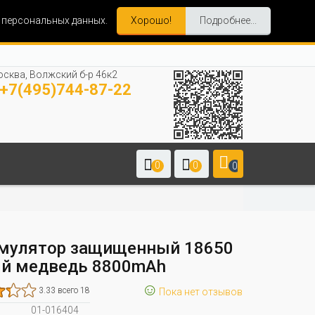
и персональных данных.
Хорошо!
Подробнее...
сква, Волжский б-р 46к2
+7(495)744-87-22
0
0
0
мулятор защищенный 18650
й медведь 8800mAh
☺
3.33 всего 18
Пока нет отзывов
01-016404