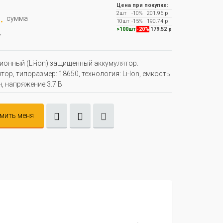
Цена при покупке:
2шт
-10%
201.96 р
.
сумма
10шт
-15%
190.74 р
.
>100шт
-20%
179.52 р
ионный (Li-ion) защищенный аккумулятор.
ор, типоразмер: 18650, технология: Li-Ion, емкость
ч, напряжение 3.7 В
мить меня