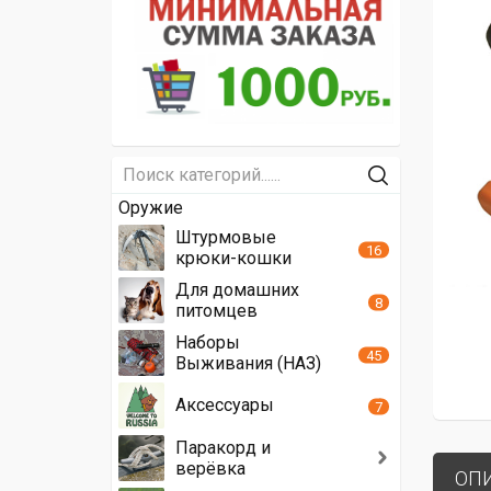
Оружие
Штурмовые
16
крюки-кошки
Для домашних
8
питомцев
Наборы
45
Выживания (НАЗ)
Аксессуары
7
Паракорд и
верёвка
ОП