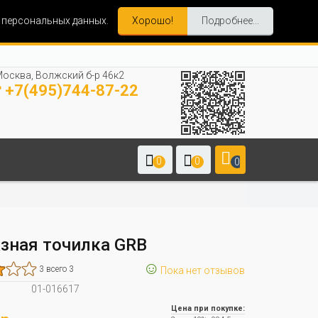
и персональных данных.
Хорошо!
Подробнее...
осква, Волжский б-р 46к2
+7(495)744-87-22
0
0
0
зная точилка GRB
☺
3 всего 3
Пока нет отзывов
01-016617
Цена при покупке: