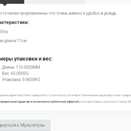
и точилки прорезиненны что очень важно и удобно в дождь.
актеристики:
65гр
я длина:11см
меры упаковки и вес:
Длина: 110.0000MM
Вес: 65.0000G
Упаковка: 0.0650KG
еские характеристики товара могут отличаться, уточняйте технические характеристики товара
справочный характер и не является публичной офертой
в соответствии с пунктом 2 статьи 43
рнуться к: Мультитулы