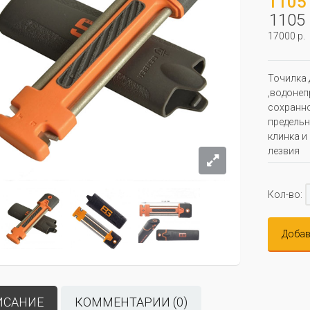
1105 
1105 
17000 р.
Точилка 
,водонеп
сохранно
предельн
клинка и
лезвия
Кол-во:
Добав
ИСАНИЕ
КОММЕНТАРИИ (0)