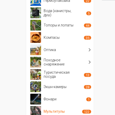
Гермоупаковка
22
Вода (канистры,
5
душ)
Топоры и лопаты
44
Компасы
35
Оптика
Походное
снаряжение
Туристическая
13
посуда
Экшн-камеры
28
Фонари
1
Мультитулы
122