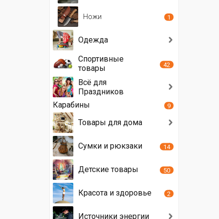
Ножи
1
Одежда
Спортивные
42
товары
Всё для
Праздников
Карабины
9
Товары для дома
Сумки и рюкзаки
14
Детские товары
50
Красота и здоровье
2
Источники энергии