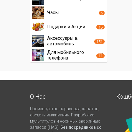
Часы
6
Подарки и Акции
15
Аксессуары в
151
автомобиль
Для мобильного
11
телефона
О Нас
Кэшб
Производство паракорда, канатов,
средств выживания. Разработка
мультитулов и носимых аварийных
запасов (НАЗ).
Без посредников со