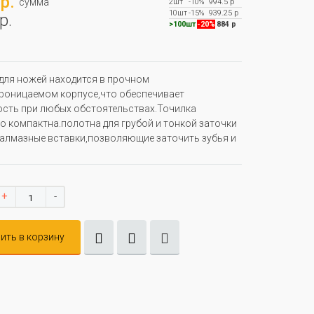
р.
сумма
2шт
-10%
994.5 р
10шт
-15%
939.25 р
р.
>100шт
-20%
884 р
для ножей находится в прочном
роницаемом корпусе,что обеспечивает
сть при любых обстоятельствах.Точилка
о компактна.полотна для грубой и тонкой заточки
 алмазные вставки,позволяющие заточить зубья и
+
-
ить в корзину