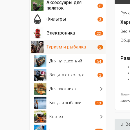
Аксессуары для
8
палаток
Ручк
Фильтры
3
Хар
Вес: 
Электроника
22
Обща
Туризм и рыбалка
2
Раз
Для путешествий
54
Защита от холода
2
Для охотника
Технич
носит 
Всё для рыбалки
13
Костёр
Ве