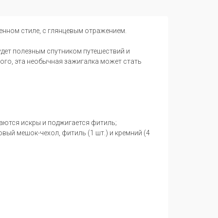
енном стиле, с глянцевым отражением.
будет полезным спутником путешествий и
того, эта необычная зажигалка может стать
аются искры и поджигается фитиль;
вый мешок-чехол, фитиль (1 шт.) и кремний (4