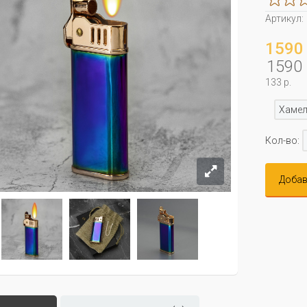
Артикул:
1590 
1590 
133 р.
Хамел
Кол-во:
Добав