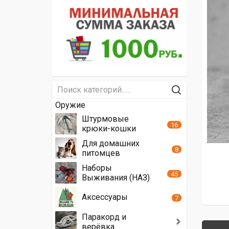
Оружие
Штурмовые
16
крюки-кошки
Для домашних
8
питомцев
Наборы
45
Выживания (НАЗ)
Аксессуары
7
Паракорд и
верёвка