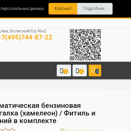
и персональных данных.
Хорошо!
Подробнее...
ква, Волжский б-р 46к2
7(495)744-87-22
0
0
0
матическая бензиновая
галка (хамелеон) / Фитиль и
ний в комплекте
☺