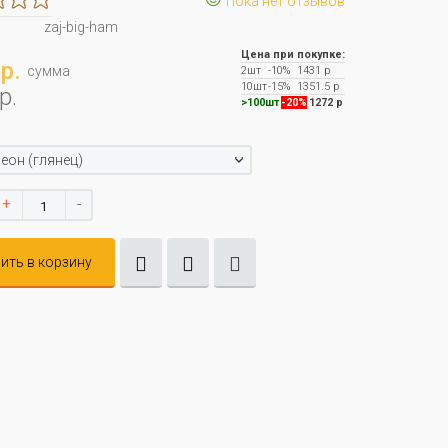
Пока нет отзывов
zaj-big-ham
Цена при покупке:
р.
сумма
2шт
-10%
1431 р
10шт
-15%
1351.5 р
р.
>100шт
-20%
1272 р
еон (глянец)
+
-
ить в корзину