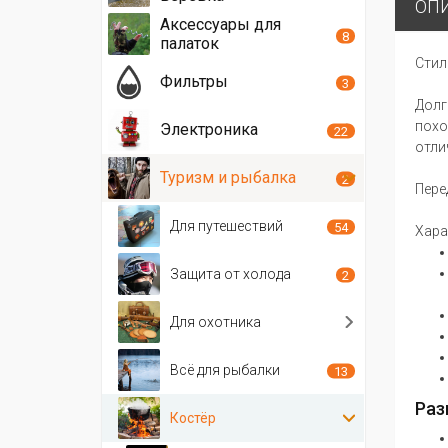
ОП
Аксессуары для
8
палаток
Стил
Фильтры
3
Долг
похо
Электроника
22
отли
Туризм и рыбалка
2
Пере
Для путешествий
54
Хара
Защита от холода
2
Для охотника
Всё для рыбалки
13
Раз
Костёр