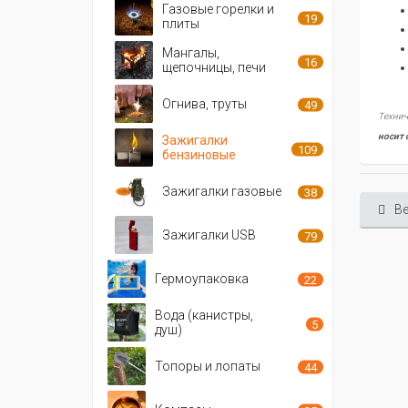
Газовые горелки и
19
плиты
Мангалы,
16
щепочницы, печи
Огнива, труты
49
Технич
носит 
Зажигалки
109
бензиновые
Зажигалки газовые
38
Ве
Зажигалки USB
79
Гермоупаковка
22
Вода (канистры,
5
душ)
Топоры и лопаты
44