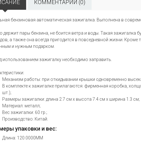
ИСАНИЕ
КОММЕНТАРИИ (0)
ьная бензиновая автоматическая зажигалка. Выполнена в соврем
о держит пары бензина, не боится ветра и воды. Такая зажигалка 
дов, а также она всегда пригодится в повседневной жизни. Кроме 
чным и нужным подарком.
д использованием зажигалку необходимо заправить.
ктеристики:
Механизм работы: при откидывании крышки одновременно высек
В комплекте к зажигалке прилагаются: фирменная коробка, холщо
шт.);
Размеры зажигалки: длина 2.7 см х высота 7.4 см х ширина 1.3 см;
Материал: металл;
Вес зажигалки: 60 гр.;
Производство: Китай.
меры упаковки и вес:
Длина: 120.0000MM