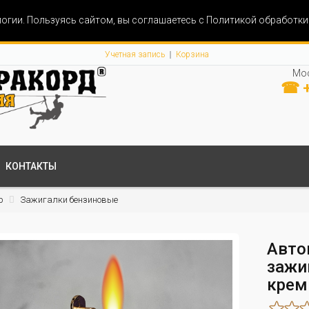
огии. Пользуясь сайтом, вы соглашаетесь с Политикой обработк
Учетная запись
Корзина
Мос
☎ +
КОНТАКТЫ
р
Зажигалки бензиновые
Авто
зажи
крем