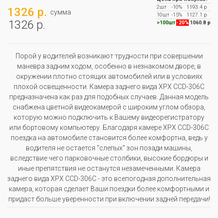
2шт
-10%
1193.4 р
1326 р.
сумма
10шт
-15%
1127.1 р
1326 р.
>100шт
-20%
1060.8 р
Порой у водителей возникают трудности при совершении
маневра задним ходом, особенно в незнакомом дворе, в
окружении плотно стоящих автомобилей или в условиях
плохой освещенности. Камера заднего вида XPX CCD-306C
предназначена как раз для подобных случаев. Данная модель
снабжена цветной видеокамерой с широким углом обзора,
которую можно подключить к Вашему видеорегистратору
или бортовому компьютеру. Благодаря камере XPX CCD-306C
поездка на автомобиле становится более комфортна, ведь у
водителя не остается "слепых" зон позади машины,
вследствие чего парковочные столбики, высокие бордюры и
иные препятствия не останутся незамеченными. Камера
заднего вида XPX CCD-306C - это всепогодная дополнительная
камера, которая сделает Ваши поездки более комфортными и
придаст больше уверенности при включении задней передачи!