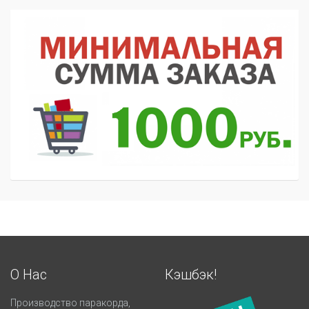
О Нас
Кэшбэк!
Производство паракорда,