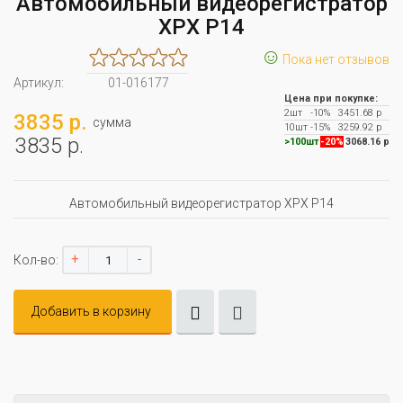
Автомобильный видеорегистратор
XPX P14
☺
Пока нет отзывов
Артикул:
01-016177
Цена при покупке:
2шт
-10%
3451.68 р
3835 р.
сумма
10шт
-15%
3259.92 р
3835 р.
>100шт
-20%
3068.16 р
Автомобильный видеорегистратор XPX P14
+
-
Кол-во:
Добавить в корзину