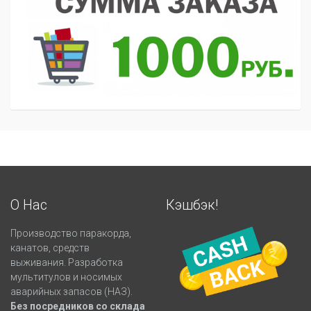
О Нас
Кэшбэк!
Производство паракорда,
канатов, средств
выживания. Разработка
мультитулов и носимых
аварийных запасов (НАЗ).
Без посредников со склада