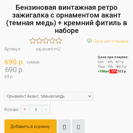
Бензиновая винтажная ретро
зажигалка с орнаментом акант
(темная медь) + кремний фитиль в
наборе
☺
Пока нет отзывов
Артикул:
zaj-acant-m2
Цена при покупке:
690 р.
сумма
2шт
-10%
621 р
10шт
-15%
586.5 р
690 р.
>100шт
-20%
552 р
69 р.
Орнамент Акант, темная медь
+
-
Кол-во:
Добавить в корзину