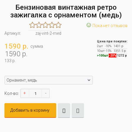
Бензиновая винтажная ретро
зажигалка с орнаментом (медь)
☺
Пока нет отзывов
Артикул:
zaj-vint-2-med
Цена при покупке:
1590 р.
сумма
2шт
-10%
1431 р
10шт
-15%
1351.5 р
1590 р.
>100шт
-20%
1272 р
133 р.
Орнамент, медь
+
-
Кол-во:
Добавить в корзину