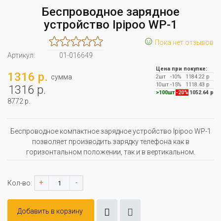
Беспроводное зарядное
устройство Ipipoo WP-1
☺
Пока нет отзывов
Артикул:
01-016649
Цена при покупке:
1316 р.
сумма
2шт
-10%
1184.22 р
10шт
-15%
1118.43 р
1316 р.
>100шт
-20%
1052.64 р
8772 р.
Беспроводное компактное зарядное устройство Ipipoo WP-1
позволяет производить зарядку телефона как в
горизонтальном положении, так и в вертикальном.
+
-
Кол-во:
Добавить в корзину