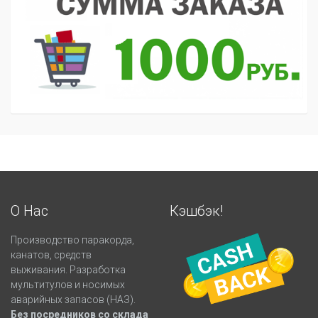
О Нас
Кэшбэк!
Производство паракорда,
канатов, средств
выживания. Разработка
мультитулов и носимых
аварийных запасов (НАЗ).
Без посредников со склада