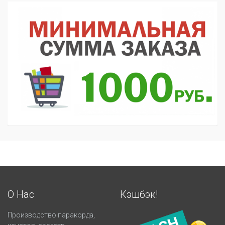
О Нас
Кэшбэк!
Производство паракорда,