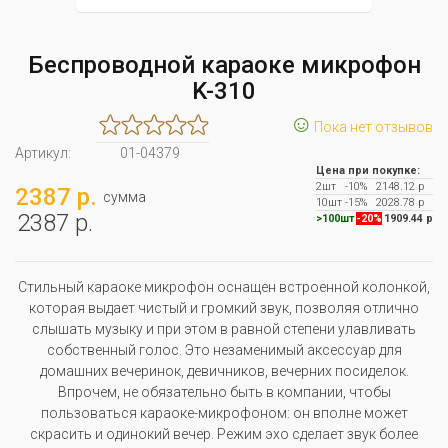
Беспроводной караоке микрофон
K-310
☺
Пока нет отзывов
Артикул:
01-04379
Цена при покупке:
2шт
-10%
2148.12 р
2387 р.
сумма
10шт
-15%
2028.78 р
2387 р.
>100шт
-20%
1909.44 р
Стильный караоке микрофон оснащен встроенной колонкой,
которая выдает чистый и громкий звук, позволяя отлично
слышать музыку и при этом в равной степени улавливать
собственный голос. Это незаменимый аксессуар для
домашних вечеринок, девичников, вечерних посиделок.
Впрочем, не обязательно быть в компании, чтобы
пользоваться караоке-микрофоном: он вполне может
скрасить и одинокий вечер. Режим эхо сделает звук более