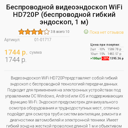
Беспроводной видеоэндоскоп WiFi
HD720P (беспроводной гибкий
эндоскоп, 1 м)
☺
3.8 всего 10
Пока нет отзывов
Артикул:
01-01717
Цена при покупке:
2шт
-10%
1569.78 р
1744 р.
сумма
10шт
-15%
1482.57 р
1744 р.
>100шт
-20%
1395.36 р
Видеоэндоскоп WiFi HD720Pпредставляет собой гибкий
эндоскоп с беспроводной технологией передачи данных.
Подходит для применения на электронных устройствах под
управлением ОС Windows, Android или iOS и поддерживающих
функцию Wi-Fi. Эндоскоп предусмотрен для визуального
осмотра оборудования и труднодоступных мест, отлично
подойдет для осмотра труб и систем вентиляции, ремонта и
диагностики автомобилей и электронной техники. Имеет
гибкий зонд на жесткой проволоке длиной 1 м и объективом