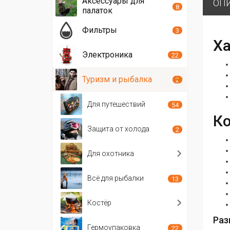
Аксессуары для
ОП
8
палаток
Фильтры
3
Ха
Электроника
22
Туризм и рыбалка
2
Для путешествий
54
Ко
Защита от холода
2
Для охотника
Всё для рыбалки
13
Костёр
Раз
Гермоупаковка
22