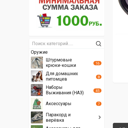
Оружие
Штурмовые
16
крюки-кошки
Для домашних
8
питомцев
Наборы
45
Выживания (НАЗ)
Аксессуары
7
Паракорд и
верёвка