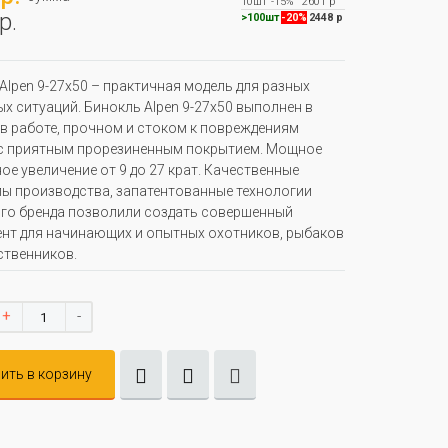
10шт
-15%
2601 р
р.
>100шт
-20%
2448 р
Alpen 9-27x50 – практичная модель для разных
х ситуаций. Бинокль Alpen 9-27x50 выполнен в
в работе, прочном и стоком к повреждениям
с приятным прорезиненным покрытием. Мощное
ое увеличение от 9 до 27 крат. Качественные
ы производства, запатентованные технологии
го бренда позволили создать совершенный
нт для начинающих и опытных охотников, рыбаков
ственников.
+
-
ить в корзину