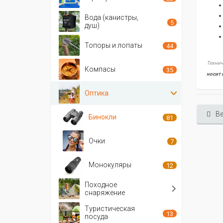
Вода (канистры,
5
душ)
Топоры и лопаты
44
Технич
Компасы
35
носит 
Оптика
Ве
Бинокли
81
Очки
7
Монокуляры
12
Походное
снаряжение
Туристическая
13
посуда