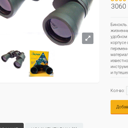
3060 
Бинокль 
жизненны
удобном 
корпусе 
переменн
материал
известно
инструме
и путеше
Кол-во:
Добав