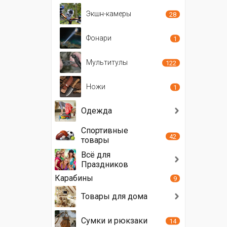
Экшн-камеры
28
Фонари
1
Мультитулы
122
Ножи
1
Одежда
Спортивные
42
товары
Всё для
Праздников
Карабины
9
Товары для дома
Сумки и рюкзаки
14