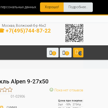
и персональных данных.
Хорошо!
Подробнее...
Москва, Волжский б-р 46к2
☎ +7(495)744-87-22
0
0
0
кль Alpen 9-27x50
☺
Пока нет отзывов
01-02906
Цена при покупке:
2шт
-10%
2754 р
р.
сумма