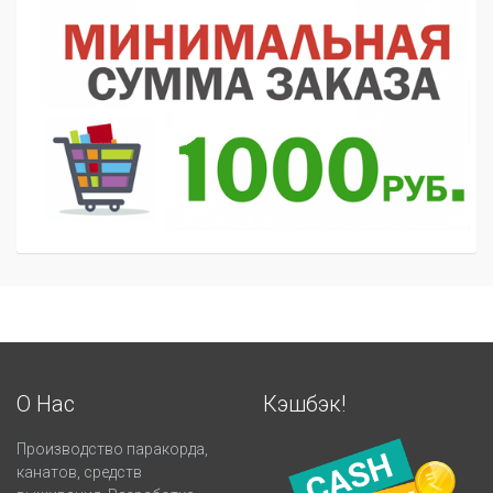
О Нас
Кэшбэк!
Производство паракорда,
канатов, средств