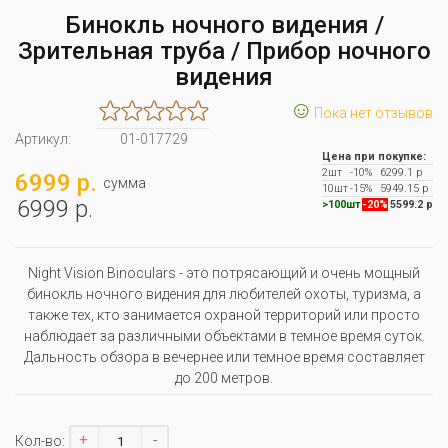
Бинокль ночного видения /
Зрительная труба / Прибор ночного
видения
☺
Пока нет отзывов
Артикул:
01-017729
Цена при покупке:
2шт
-10%
6299.1 р
6999 р.
сумма
10шт
-15%
5949.15 р
6999 р.
>100шт
-20%
5599.2 р
Night Vision Binoculars - это потрясающий и очень мощный
бинокль ночного видения для любителей охоты, туризма, а
также тех, кто занимается охраной территорий или просто
наблюдает за различными объектами в темное время суток.
Дальность обзора в вечернее или темное время составляет
до 200 метров.
+
-
Кол-во: