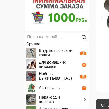
Оружие
Штурмовые крюки-
16
кошки
Для домашних
8
питомцев
Наборы
45
Выживания (НАЗ)
Аксессуары
7
Паракорд и
верёвка
ОП
Аксессуары для