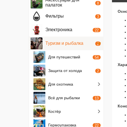
8
палаток
Осно
Фильтры
3
Электроника
22
Туризм и рыбалка
2
Для путешествий
54
Хара
Защита от холода
2
Для охотника
Всё для рыбалки
13
Конс
Костёр
Гермоупаковка
22