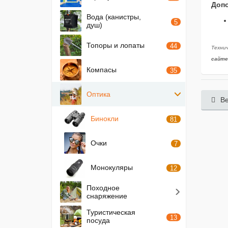
Доп
Вода (канистры,
5
душ)
Топоры и лопаты
44
Техни
сайте
Компасы
35
Оптика
Ве
Бинокли
81
Очки
7
Монокуляры
12
Походное
снаряжение
Туристическая
13
посуда