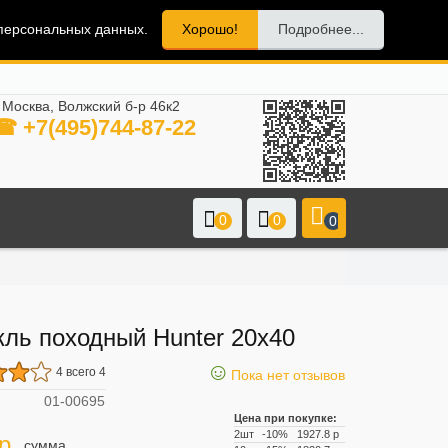
 персональных данных.
Хорошо!
Подробнее...
Москва, Волжский б-р 46к2
☎ +7(495)744-87-22
0
0
0
ль походный Hunter 20х40
☺
4 всего 4
Пока нет отзывов
01-00695
Цена при покупке:
2шт
-10%
1927.8 р
р.
сумма