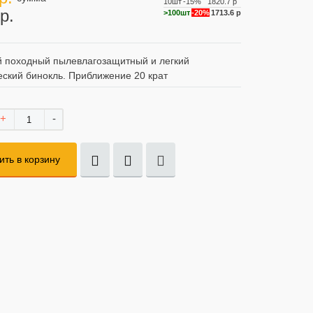
10шт
-15%
1820.7 р
р.
>100шт
-20%
1713.6 р
 походный пылевлагозащитный и легкий
еский бинокль. Приближение 20 крат
+
-
ить в корзину