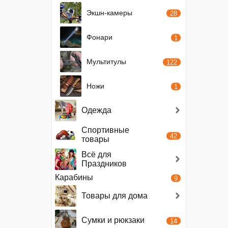
Экшн-камеры
28
Фонари
1
Мультитулы
122
Ножи
1
Одежда
Спортивные
42
товары
Всё для
Праздников
Карабины
9
Товары для дома
Сумки и рюкзаки
14