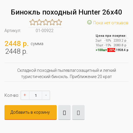
Бинокль походный Hunter 26х40
☺
Пока нет отзывов
Артикул:
01-00922
Цена при покупке:
2шт
-10%
2203.2 р
2448 р.
сумма
10шт
-15%
2080.8 р
2448 р.
>100шт
-20%
1958.4 р
Складной походный пылевлагозащитный и легкий
туристический бинокль. Приближение 20 крат
+
-
Кол-во:
Добавить в корзину