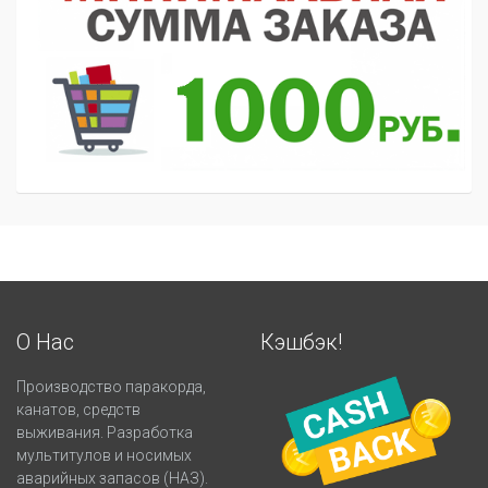
О Нас
Кэшбэк!
Производство паракорда,
канатов, средств
выживания. Разработка
мультитулов и носимых
аварийных запасов (НАЗ).