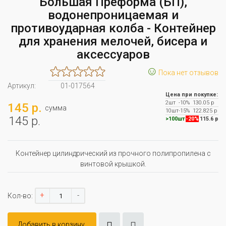
Большая Преформа (БП),
водонепроницаемая и
противоударная колба - Контейнер
для хранения мелочей, бисера и
аксессуаров
☺
Пока нет отзывов
Артикул:
01-017564
Цена при покупке:
2шт
-10%
130.05 р
145 р.
сумма
10шт
-15%
122.825 р
145 р.
>100шт
-20%
115.6 р
Контейнер цилиндрический из прочного полипропилена с
винтовой крышкой.
+
-
Кол-во:
Добавить в корзину