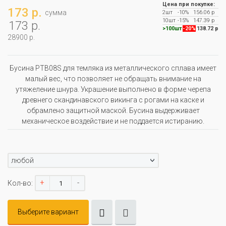
Цена при покупке:
173 р.
сумма
2шт
-10%
156.06 р
10шт
-15%
147.39 р
173 р.
>100шт
-20%
138.72 р
28900 р.
Бусина РТВ08S для темляка из металлического сплава имеет
малый вес, что позволяет не обращать внимание на
утяжеление шнура. Украшение выполнено в форме черепа
древнего скандинавского викинга с рогами на каске и
обрамлено защитной маской. Бусина выдерживает
механическое воздействие и не поддается истиранию.
любой
+
-
Кол-во:
Выберите вариант