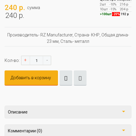
2шт
-10%
216 р
240 р.
сумма
10шт
-15%
204 р
240 р.
>100шт
-20%
192 р
Производитель- RZ Manufacturer, Страна- КНР, Oбщая длина-
23 мм, Сталь- металл
+
-
Кол-во:
Добавить в корзину
Описание
Комментарии (0)