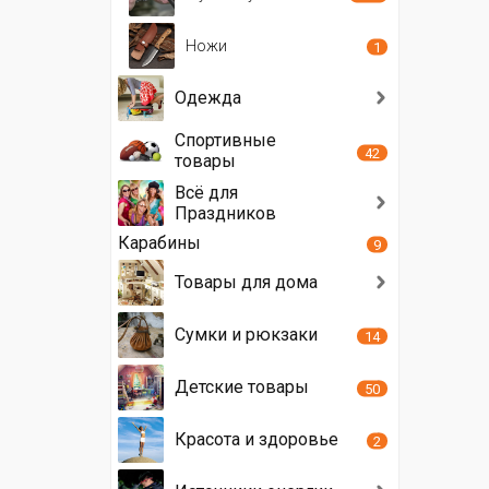
Ножи
1
Одежда
Спортивные
42
товары
Всё для
Праздников
Карабины
9
Товары для дома
Сумки и рюкзаки
14
Детские товары
50
Красота и здоровье
2