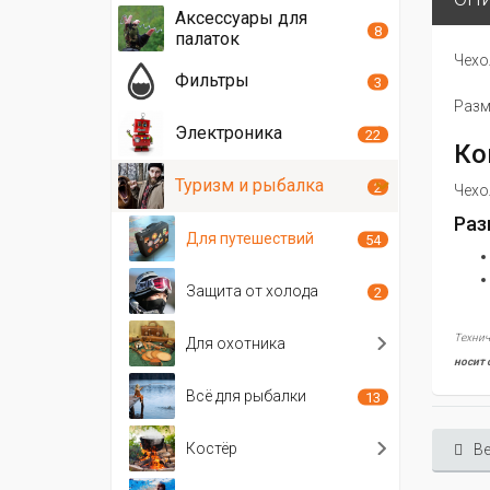
Аксессуары для
8
палаток
Чехо
Фильтры
3
Разм
Электроника
22
Ко
Туризм и рыбалка
2
Чехо
Раз
Для путешествий
54
Защита от холода
2
Технич
Для охотника
носит 
Всё для рыбалки
13
Костёр
Ве