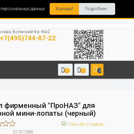
и персональных данных.
Хорошо!
Подробнее...
сква, Волжский б-р 46к2
+7(495)744-87-22
0
0
0
л фирменный "ПроНАЗ" для
рной мини-лопаты (черный)
☺
Пока нет отзывов
01-017685