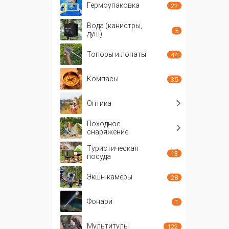
Гермоупаковка
22
Вода (канистры,
5
душ)
Топоры и лопаты
44
Компасы
35
Оптика
Походное
снаряжение
Туристическая
13
посуда
Экшн-камеры
28
Фонари
1
Мультитулы
122