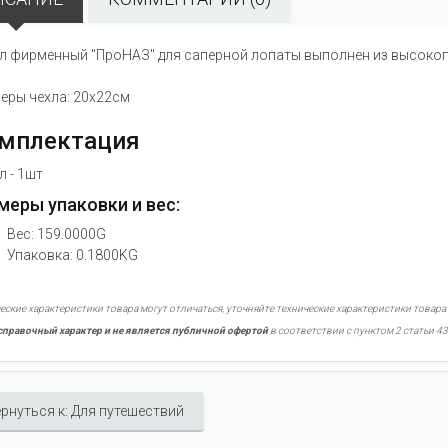
л фирменный "ПроНАЗ" для саперной лопаты выполнен из высокоп
еры чехла: 20х22см
мплектация
л - 1шт
меры упаковки и вес:
Вес: 159.0000G
Упаковка: 0.1800KG
еские характеристики товара могут отличаться, уточняйте технические характеристики товара
справочный характер и не является публичной офертой
в соответствии с пунктом 2 статьи 43
рнуться к: Для путешествий