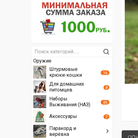
Оружие
Штурмовые
16
крюки-кошки
Для домашних
8
питомцев
Наборы
45
Выживания (НАЗ)
Аксессуары
7
Паракорд и
верёвка
ОП