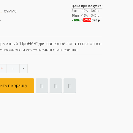
Цена при покупке:
.
сумма
2шт
-10%
360 р
10шт
-15%
340 р
.
>100шт
-20%
320 р
рменный "ПроНАЗ" для саперной лопаты выполнен
опрочного и качественного материала.
+
-
ить в корзину