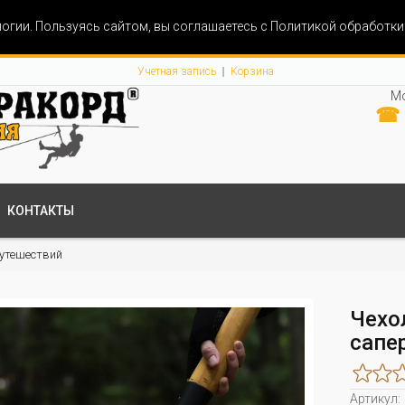
огии. Пользуясь сайтом, вы соглашаетесь с Политикой обработк
Учетная запись
Корзина
Мо
☎ 
КОНТАКТЫ
утешествий
Чехо
сапе
Артикул: