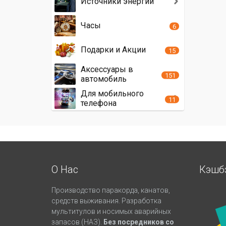
Источники энергии
Часы
6
Подарки и Акции
15
Аксессуары в
151
автомобиль
Для мобильного
11
телефона
О Нас
Кэшб
Производство паракорда, канатов,
средств выживания. Разработка
мультитулов и носимых аварийных
запасов (НАЗ).
Без посредников со