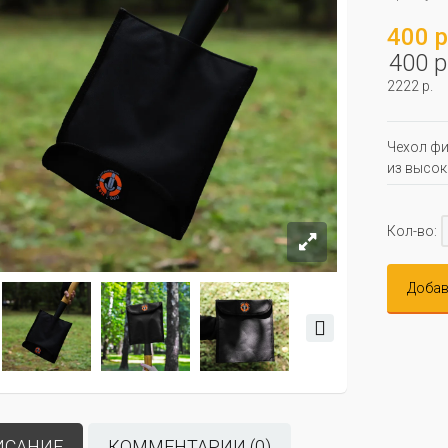
400 р
400 р
2222 р.
Чехол фи
из высок
Кол-во:
Добав
ИСАНИЕ
КОММЕНТАРИИ (0)