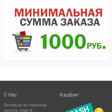
О Нас
Кэшбэк!
Производство паракорда,
канатов, средств