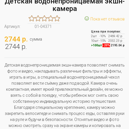
Детская водонепроницаемая экшн-
камера
☺
Пока нет отзывов
Артикул:
01-04371
Цена при покупке:
2шт
-10%
2469.42 р
2744 р.
сумма
10шт
-15%
2332.23 р
2744 р.
>100шт
-20%
2195.04 р
Детская водонепроницаемая экшн-камера позволяет снимать
фото и видео, накладывать различные фильтры и эффекты,
играть в игры, а специальный водонепроницаемый чехол
позволяет вести съёмку даже под водой. Камера очень
компактная, имеет яркий привлекательный дизайн, ее можно
взять с собой в поездку, чтобы ребенок мог снять свою
собственную индивидуальную историю путешествия.
Благодаря специальному креплению, камеру можно
закрепить велосипеде и снимать процесс езды, оставляя руки
на руле и будучи в безопасности. Отснятые видео и фото
можно смотреть сразу на экране камеры и копировать на