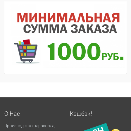
О Нас
Кэшбэк!
Производство паракорда,