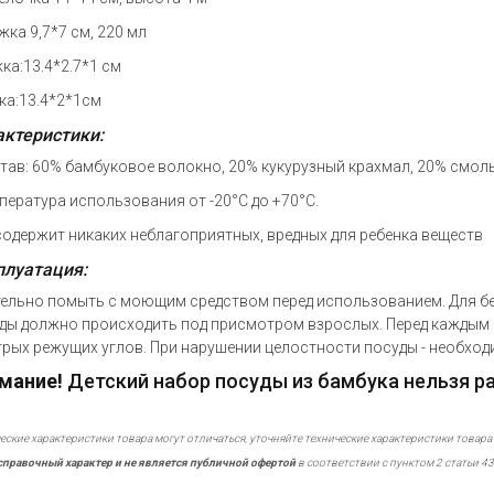
жка 9,7*7 см, 220 мл
жка:13.4*2.7*1 см
лка:13.4*2*1см
актеристики:
став: 60% бамбуковое волокно, 20% кукурузный крахмал, 20% смол
мпература использования от -20°С до +70°С.
 содержит никаких неблагоприятных, вредных для ребенка веществ
плуатация:
ельно помыть с моющим средством перед использованием. Для бе
ды должно происходить под присмотром взрослых. Перед каждым 
трых режущих углов. При нарушении целостности посуды - необход
мание!
Детский набор посуды из бамбука нельзя р
еские характеристики товара могут отличаться, уточняйте технические характеристики товара
справочный характер и не является публичной офертой
в соответствии с пунктом 2 статьи 43