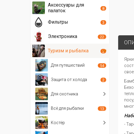
Аксессуары для
8
палаток
Фильтры
3
Электроника
22
ОП
Туризм и рыбалка
2
Ярки
Для путешествий
сост
54
свое
Защита от холода
2
Бамб
Безо
тепл
Для охотника
посу
мног
Всё для рыбалки
13
Набо
Костёр
- Та
- Та