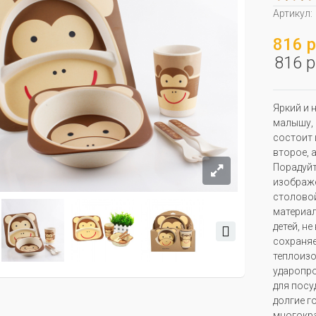
Артикул:
816 р
816 р
Яркий и 
малышу, 
состоит 
второе, 
Порадуйт
изображе
столовой
материал
детей, н
сохраняе
теплоизо
ударопро
для посу
долгие г
многокра