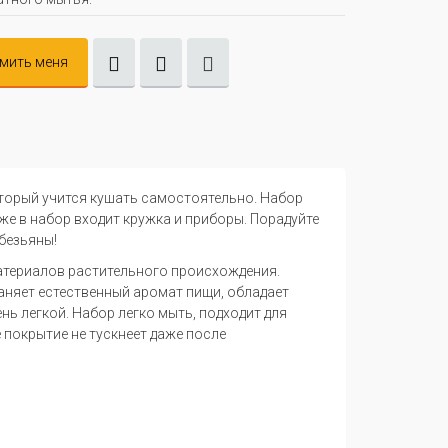
мить меня
оторый учится кушать самостоятельно. Набор
кже в набор входит кружка и приборы. Порадуйте
безьяны!
атериалов растительного происхождения.
раняет естественный аромат пищи, обладает
ь легкой. Набор легко мыть, подходит для
 покрытие не тускнеет даже после