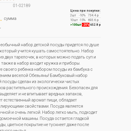
01-02189
Цена при покупке:
2шт
-10%
734.4 р
.
сумма
10шт
-15%
693.6 р
.
>100шт
-20%
652.8 р
необычный набор детской посуды придется по душе
который учится кушать самостоятельно. Набор
из двух тарелочек, в которых можно подать суп и
а также в набор входит кружка и приборы.
е своего ребенка набором посуды из бамбука с
нием веселой Обезьяны! Бамбуковый набор
 посуды сделан из экологически чистых
ов растительного происхождения. Безопасен для
е выделяет и не впитывает вредных запахов,
т естественный аромат пищи, обладает
лирующими свойствами. Посуда является
чной и очень легкой. Набор легко мыть, подходит
домоечной машины. Посуда остается гладкой
оды, цветное покрытие не тускнеет даже после
тного мытья.