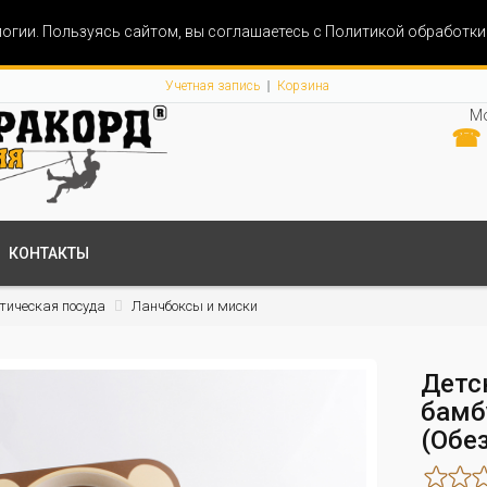
огии. Пользуясь сайтом, вы соглашаетесь с Политикой обработк
Учетная запись
Корзина
Мо
☎ 
КОНТАКТЫ
тическая посуда
Ланчбоксы и миски
Детс
бамб
(Обе