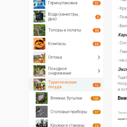
Гермоупаковка
22
- Кру
Вода (канистры,
- Ло
5
душ)
- Ви
Топоры и лопаты
44
Хар
- Со
Компасы
35
- Те
Оптика
- Не
Походное
Экс
снаряжение
Тщат
Туристическая
посу
13
посуда
и ос
Вни
Фляжки, бутылки
143
Столовые приборы
37
Технич
носит 
Кружки и стаканы
24