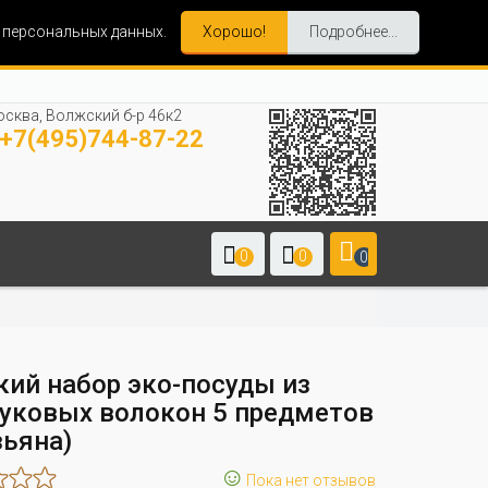
и персональных данных.
Хорошо!
Подробнее...
сква, Волжский б-р 46к2
+7(495)744-87-22
0
0
0
кий набор эко-посуды из
уковых волокон 5 предметов
зьяна)
☺
Пока нет отзывов