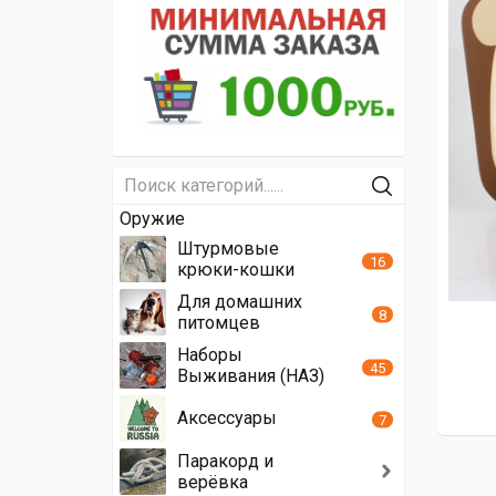
Оружие
Штурмовые
16
крюки-кошки
Для домашних
8
питомцев
Наборы
45
Выживания (НАЗ)
Аксессуары
7
Паракорд и
верёвка