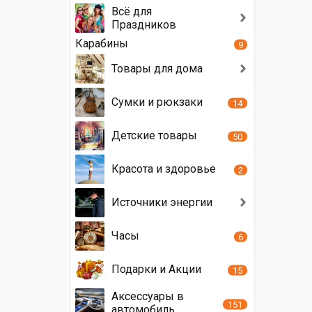
Всё для
Праздников
Карабины
9
Товары для дома
Сумки и рюкзаки
14
Детские товары
50
Красота и здоровье
2
Источники энергии
Часы
6
Подарки и Акции
15
Аксессуары в
151
автомобиль