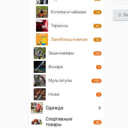
Котелки и чайники
14
Ве
Термосы
30
Ланчбоксы и миски
20
Экшн-камеры
28
Фонари
1
Мультитулы
122
Ножи
1
Одежда
Спортивные
42
товары