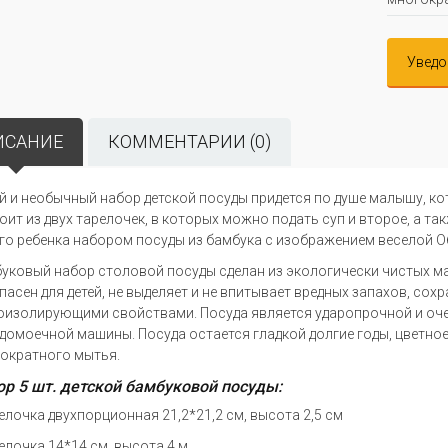
Уведо
ИСАНИЕ
КОММЕНТАРИИ (0)
й и необычный набор детской посуды придется по душе малышу, к
оит из двух тарелочек, в которых можно подать суп и второе, а та
го ребенка набором посуды из бамбука с изображением веселой О
уковый набор столовой посуды сделан из экологически чистых м
пасен для детей, не выделяет и не впитывает вредных запахов, сох
оизолирующими свойствами. Посуда является ударопрочной и очен
домоечной машины. Посуда остается гладкой долгие годы, цветное
ократного мытья.
р 5 шт. детской бамбуковой посуды:
релочка двухпорционная 21,2*21,2 см, высота 2,5 см
релочка 14*14 см, высота 4 м