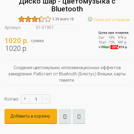
Диско шар - цветомузыка с
Bluetooth
☺
3.39 всего 18
Пока нет отзывов
Артикул:
01-01901
Цена при покупке:
2шт
-10%
918 р
1020 р.
сумма
10шт
-15%
867 р
1020 р.
>100шт
-20%
816 р
Создание цветомузыки, иллюминационных эффектов
замедления. Работает от Bluetooth (Блютус) Флешки, карты
памяти.
+
-
Кол-во:
Добавить в корзину