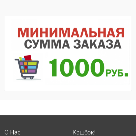
О Нас
Кэшбэк!