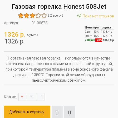
Газовая горелка Honest 508Jet
☺
3.2 всего 5
Пока нет отзывов
Артикул:
01-00878
Цена при покупке:
2шт
-10%
1193.4 р
1326 р.
сумма
10шт
-15%
1127.1 р
1326 р.
>100шт
-20%
1060.8 р
Портативная газовая горелка — используются в качестве
источника направленного пламени с факельной структурой,
при котором температура пламени в зоне основного факела
достигает 1350°С. Горелки этой серии оборудованы
пьезолектрическим розжигом.
+
-
Кол-во:
Добавить в корзину