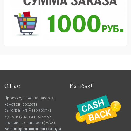
О Нас
Кэшбэк!
Производство паракорда,
канатов, средств
выживания. Разработка
мультитулов и носимых
аварийных запасов (НАЗ).
Без посредников со склада