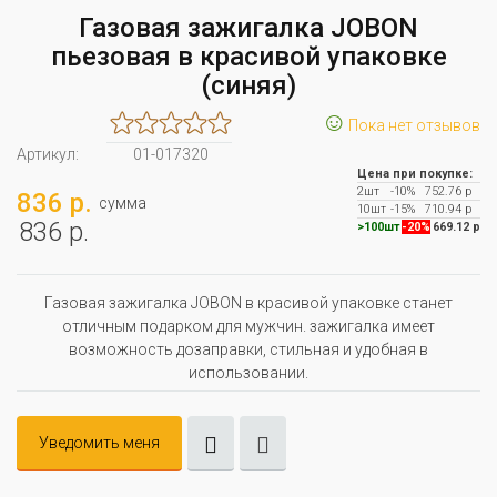
Газовая зажигалка JOBON
пьезовая в красивой упаковке
(синяя)
☺
Пока нет отзывов
Артикул:
01-017320
Цена при покупке:
2шт
-10%
752.76 р
836 р.
сумма
10шт
-15%
710.94 р
836 р.
>100шт
-20%
669.12 р
Газовая зажигалка JOBON в красивой упаковке станет
отличным подарком для мужчин. зажигалка имеет
возможность дозаправки, стильная и удобная в
использовании.
Уведомить меня