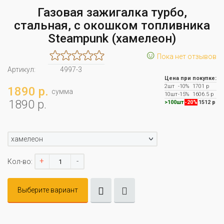
Газовая зажигалка турбо,
стальная, с окошком топливника
Steampunk (хамелеон)
☺
Пока нет отзывов
Артикул:
4997-3
Цена при покупке:
2шт
-10%
1701 р
1890 р.
сумма
10шт
-15%
1606.5 р
1890 р.
>100шт
-20%
1512 р
хамелеон
+
-
Кол-во:
Выберите вариант