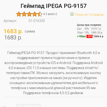
Геймпад IPEGA PG-9157
☺
4.5 всего 2
Пока нет отзывов
Артикул:
01-016330
Цена при покупке:
2шт
-10%
1514.7 р
1683 р.
сумма
10шт
-15%
1430.55 р
1683 р.
>100шт
-20%
1346.4 р
Геймпад IPEGA PG-9157. Продукт принимает Bluetooth 4,0 и
поддерживает прямое подключение и прямое
воспроизведение устройств iOS и Android. Поддержка Android
6,0 и выше, iOS 11,0 и выше системы. Поддержка smart tv/
телеприставки/ПК. Можно загрузить эксклюзивную кнопку
настройки приложения на заказ (из ручного). Изделие
оснащено эксклюзивным удлинителем для мобильного
телефона с максимальной длиной растяжения 95 мм.
Поддержка телефонов 4,5-5,5 дюймов.