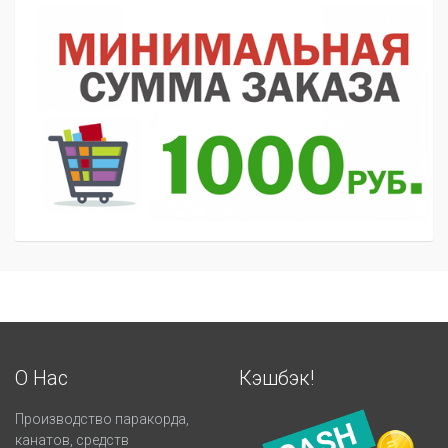
О Нас
Кэшбэк!
Производство паракорда,
канатов, средств