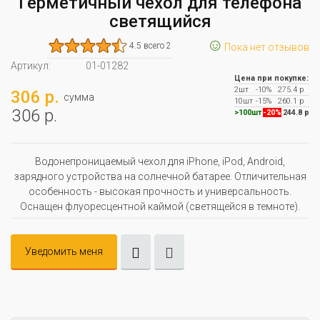
Герметичный чехол для телефона
светящийся
☺
4.5 всего 2
Пока нет отзывов
Артикул:
01-01282
Цена при покупке:
2шт
-10%
275.4 р
306 р.
сумма
10шт
-15%
260.1 р
306 р.
>100шт
-20%
244.8 р
Водонепроницаемый чехол для iPhone, iPod, Android,
зарядного устройства на солнечной батарее. Отличительная
особенность - высокая прочность и универсальность.
Оснащен флуоресцентной каймой (светящейся в темноте).
Уведомить меня