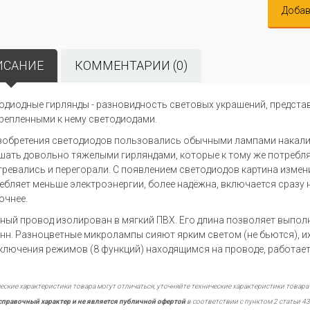
Добав
ИСАНИЕ
КОММЕНТАРИИ (0)
одиодные гирлянды - разновидность световых украшений, предст
репленными к нему светодиодами.
зобретения светодиодов пользовались обычными лампами накали
шать довольно тяжелыми гирляндами, которые к тому же потребл
гревались и перегорали. С появлением светодиодов картина измени
ебляет меньше электроэнергии, более надёжна, включается сразу н
очнее.
ный провод изолирован в мягкий ПВХ. Его длина позволяет выполня
нн. Разноцветные микролампы сияют ярким светом (не бьются), 
ключения режимов (8 функций) находящимся на проводе, работает 
еские характеристики товара могут отличаться, уточняйте технические характеристики товара
справочный характер и не является публичной офертой
в соответствии с пунктом 2 статьи 43