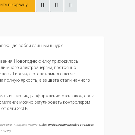
ить в корзину
авляющая собой длинный шнур с
вания. Новогоднюю ёлку приходилось
яли много электроэнергии, постоянно
лась. Гирлянда стала намного легче,
а полную яркость, а ее цвета стали намного
ть из гирлянды оформление: стен, окон, арок,
их мигание можно регулировать контролером
от сети 220 В.
 на момент покупки и оплаты.
Вся информация на сайте о товарах
7 ГК РФ.