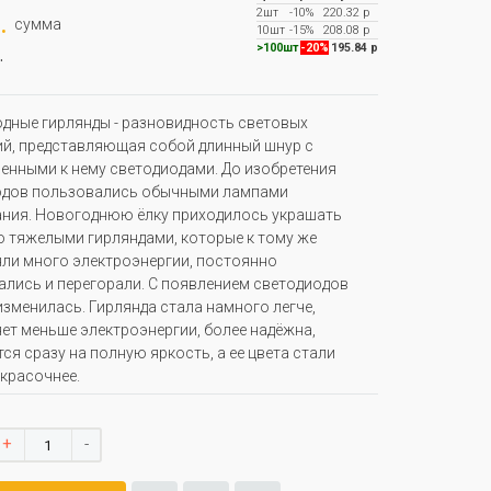
2шт
-10%
220.32 р
.
сумма
10шт
-15%
208.08 р
.
>100шт
-20%
195.84 р
дные гирлянды - разновидность световых
й, представляющая собой длинный шнур с
енными к нему светодиодами. До изобретения
одов пользовались обычными лампами
ния. Новогоднюю ёлку приходилось украшать
 тяжелыми гирляндами, которые к тому же
ли много электроэнергии, постоянно
ались и перегорали. С появлением светодиодов
изменилась. Гирлянда стала намного легче,
ет меньше электроэнергии, более надёжна,
ся сразу на полную яркость, а ее цвета стали
красочнее.
+
-