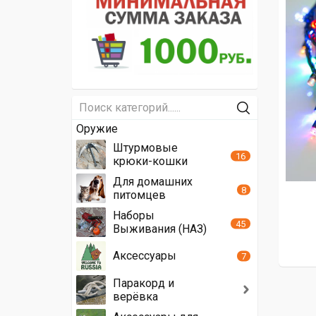
Оружие
Штурмовые
16
крюки-кошки
Для домашних
8
питомцев
Наборы
45
Выживания (НАЗ)
Аксессуары
7
Паракорд и
верёвка