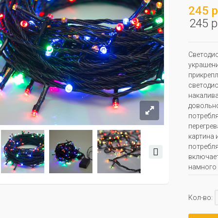
245 р
245 р
Светодио
украшени
прикрепл
светоди
накалива
довольно
потребля
перегрев
картина 
потребля
включает
намного 
Кол-во: