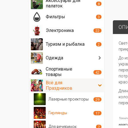
Аксессуары для
8
палаток
Фильтры
3
ОП
Электроника
22
Свет
Туризм и рыбалка
2
прик
Одежда
До и
укра
Спортивные
пере
42
товары
потр
крас
Всё для
Праздников
Длин
коло
Лазерные проекторы
29
пере
Гирлянды
17
Технич
носит 
Для вечеринок
7