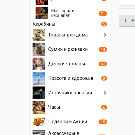
Маскарад и
21
карнавал
Ве
Карабины
9
Товары для дома
Сумки и рюкзаки
14
Детские товары
50
Красота и здоровье
2
Источники энергии
Часы
6
Подарки и Акции
15
Аксессуары в