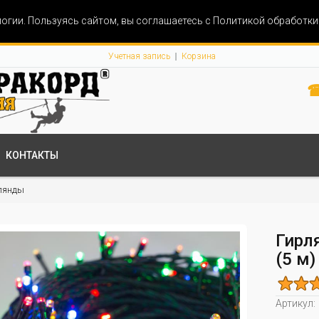
огии. Пользуясь сайтом, вы соглашаетесь с Политикой обработк
Учетная запись
Корзина
☎
КОНТАКТЫ
лянды
Гирл
(5 м)
Артикул: