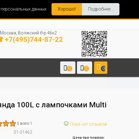
и персональных данных.
Хорошо!
Подробнее...
Москва, Волжский б-р 46к2
 +7(495)744-87-22
0
0
0
янда 100L с лампочками Multi
☺
5 всего 1
Пока нет отзывов
01-01462
Цена при покупке: