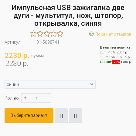
Импульсная USB зажигалка две
дуги - мультитул, нож, штопор,
открывалка, синяя
☺
Пока нет отзывов
Артикул:
01-5698741
Цена при покупке:
2шт
-10%
2007 р
2230 р.
сумма
10шт
-15%
1895.5 р
2230 р.
>100шт
-20%
1784 р
синий
+
-
Кол-во:
Выберите вариант