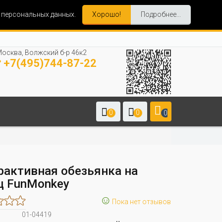
и персональных данных.
Хорошо!
Подробнее...
осква, Волжский б-р 46к2
+7(495)744-87-22
0
0
0
рактивная обезьянка на
ц FunMonkey
☺
Пока нет отзывов
01-04419