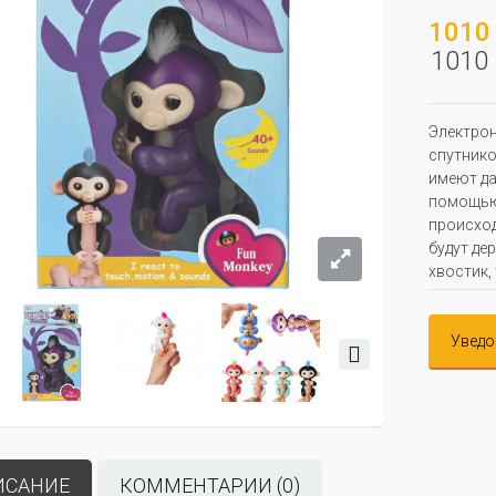
1010 
1010 
Электрон
спутнико
имеют да
помощью 
происход
будут дер
хвостик,
Уведо
ИСАНИЕ
КОММЕНТАРИИ (0)