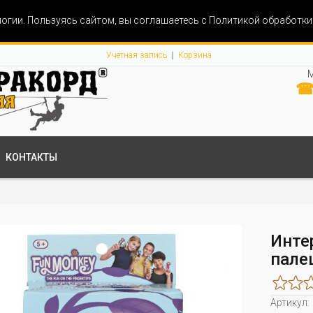
огии. Пользуясь сайтом, вы соглашаетесь с Политикой обработк
Учетная запись
Корзина
М
☎ 
КОНТАКТЫ
Инте
пале
Артикул: