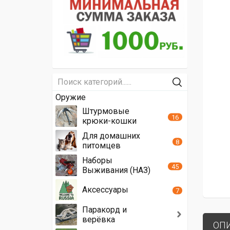
Оружие
Штурмовые
16
крюки-кошки
Для домашних
8
питомцев
Наборы
45
Выживания (НАЗ)
Аксессуары
7
Паракорд и
верёвка
ОП