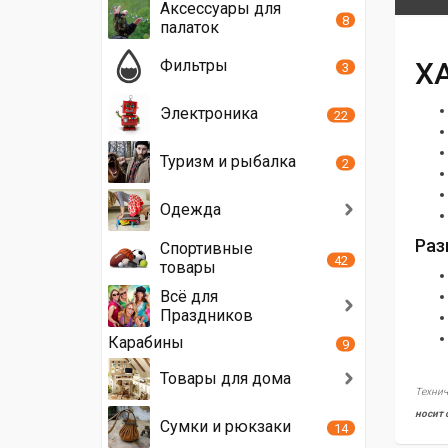
Аксессуары для
8
палаток
Х
Фильтры
3
Электроника
22
Туризм и рыбалка
2
Одежда
Раз
Спортивные
42
товары
Всё для
Праздников
Карабины
9
Товары для дома
Технич
носит 
Сумки и рюкзаки
14