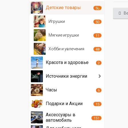
Детские товары
50
Ве
Игрушки
50
Мягкие игрушки
11
Хобби и увлечения
48
Красота и здоровье
2
Источники энергии
Часы
6
Подарки и Акции
15
Аксессуары в
151
автомобиль