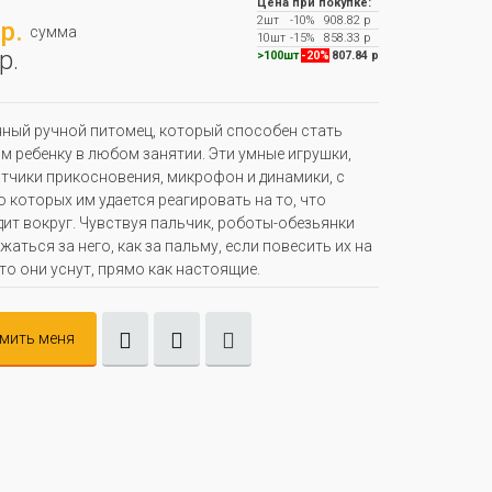
Цена при покупке:
2шт
-10%
908.82 р
р.
сумма
10шт
-15%
858.33 р
р.
>100шт
-20%
807.84 р
ный ручной питомец, который способен стать
м ребенку в любом занятии. Эти умные игрушки,
тчики прикосновения, микрофон и динамики, с
которых им удается реагировать на то, что
ит вокруг. Чувствуя пальчик, роботы-обезьянки
жаться за него, как за пальму, если повесить их на
 то они уснут, прямо как настоящие.
мить меня