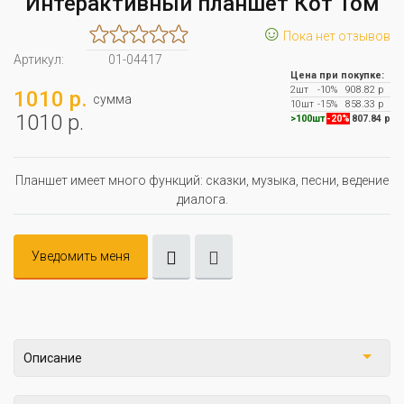
Интерактивный планшет Кот Том
☺
Пока нет отзывов
Артикул:
01-04417
Цена при покупке:
2шт
-10%
908.82 р
1010 р.
сумма
10шт
-15%
858.33 р
1010 р.
>100шт
-20%
807.84 р
Планшет имеет много функций: сказки, музыка, песни, ведение
диалога.
Уведомить меня
Описание