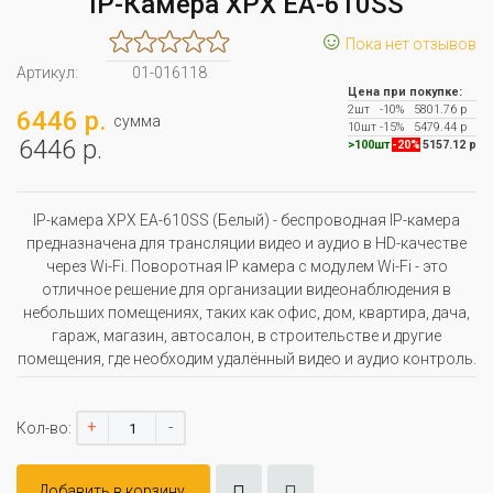
IP-Камера XPX EA-610SS
☺
Пока нет отзывов
Артикул:
01-016118
Цена при покупке:
2шт
-10%
5801.76 р
6446 р.
сумма
10шт
-15%
5479.44 р
6446 р.
>100шт
-20%
5157.12 р
IP-камера XPX EA-610SS (Белый) - беспроводная IP-камера
предназначена для трансляции видео и аудио в HD-качестве
через Wi-Fi. Поворотная IP камера с модулем Wi-Fi - это
отличное решение для организации видеонаблюдения в
небольших помещениях, таких как офис, дом, квартира, дача,
гараж, магазин, автосалон, в строительстве и другие
помещения, где необходим удалённый видео и аудио контроль.
+
-
Кол-во:
Добавить в корзину