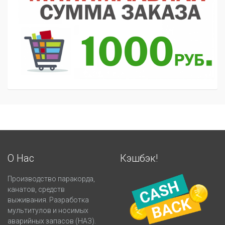
О Нас
Кэшбэк!
Производство паракорда,
канатов, средств
выживания. Разработка
мультитулов и носимых
аварийных запасов (НАЗ).