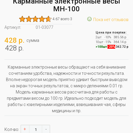
Карманные электронные весы
МН-100
☺
4.67 всего 3
Пока нет отзывов
Артикул:
01-03077
Цена при покупке:
2шт
-10%
385.56 р
428 р.
сумма
10шт
-15%
364.14 р
428 р.
>100шт
-20%
342.72 р
Карманные электронные весы обращают на себя внимание
сочетанием удобства, надежности и точности результата.
Вполне недорогая модель приятно удивит быстрым выводом
на экран точных результатов, с микро-делениями 0.01 гр.
Модель карманных весов рассчитана для работы с
предметами весом до 100 гр. Идеально подходит модель для
работы с ювелирными изделиями, взвешивания чая, сферы
медицины и пр.
+
-
Кол-во: