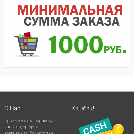
О Нас
Кэшбэк!
Производство паракорда,
канатов, средств
выживания. Разработка