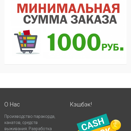
О Нас
Кэшбэк!
Производство паракорда,
канатов, средств
выживания. Разработка