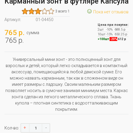
Карманный зонт в футляре Капсула
☺
3 всего 1
Пока нет отзывов
Артикул:
01-04450
Цена при покупке:
2шт
-10%
688.5 р
765 р.
сумма
10шт
-15%
650.25 р
765 р.
>100шт
-20%
612 р
Универсальный мини зонт - это полноценный зонт для
взрослых и детей, который легко складывается в компактный
аксессуар, помещающийся в любой дамской сумке. Его
можно назвать карманным, так как в сложенном виде он
имеет размеры с ладошку. Своим маленьким размером
позволяет носить в сумочке занимая минимум места. Каркас
зонта сделан из легкого металлического сплава. Ткань
купола – плотная синтетика с водоотталкивающим
покрытием.
+
-
Кол-во: