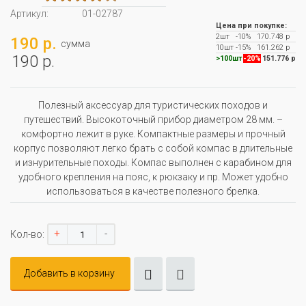
Артикул:
01-02787
Цена при покупке:
2шт
-10%
170.748 р
190 р.
сумма
10шт
-15%
161.262 р
190 р.
>100шт
-20%
151.776 р
Полезный аксессуар для туристических походов и
путешествий. Высокоточный прибор диаметром 28 мм. –
комфортно лежит в руке. Компактные размеры и прочный
корпус позволяют легко брать с собой компас в длительные
и изнурительные походы. Компас выполнен с карабином для
удобного крепления на пояс, к рюкзаку и пр. Может удобно
использоваться в качестве полезного брелка.
+
-
Кол-во:
Добавить в корзину