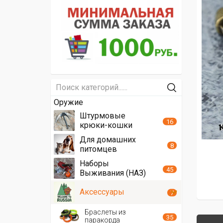
Оружие
Штурмовые
16
крюки-кошки
Для домашних
8
питомцев
Наборы
45
Выживания (НАЗ)
Аксессуары
7
Браслеты из
35
паракорда