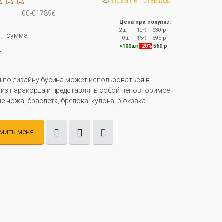
Пока нет отзывов
00-017896
Цена при покупке:
2шт
-10%
630 р
.
сумма
10шт
-15%
595 р
.
>100шт
-20%
560 р
 по дизайну бусина может использоваться в
 из паракорда и представлять собой неповторимое
е ножа, браслета, брелока, кулона, рюкзака.
мить меня