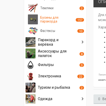
ОП
Темляки
2
Для 
Бусины для
можн
157
паракорда
Хара
Фастексы
10
Паракорд и
верёвка
Аксессуары для
8
палаток
Фильтры
3
Технич
Электроника
22
носит 
Туризм и рыбалка
2
Одежда
Ве