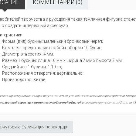
ИСАНИЕ
КОММЕНТАРИИ (0)
любителей творчества и рукоделия такая темлячная фигурка стан
о создать интересный аксессуар.
ктеристики:
Форма (вид) бусины: маленький бронзовый череп;
Комплект представляет собой набор из 10 бусин;
Диаметр отверстия: 4 мм;
Размер 1 бусины: длина 10 мм х ширина 7 мм х высота 7 мм;
Средний вес 1 бусины: 1.10 гр;
Расположения отверстия: вертикально;
Производство: Китай.
еские характеристики товара могут отличаться, уточняйте технические характеристики товара
справочный характер и не является публичной офертой
в соответствии с пунктом 2 статьи 43
рнуться к: Бусины для паракорда