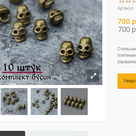
Артикул:
700 р
700 р
Стильная
плетении
украшени
Уведо