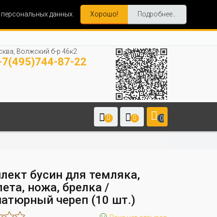
и персональных данных.
Хорошо!
Подробнее...
ква, Волжский б-р 46к2
7(495)744-87-22
0
0
0
лект бусин для темляка,
ета, ножа, брелка /
атюрный череп (10 шт.)
☺