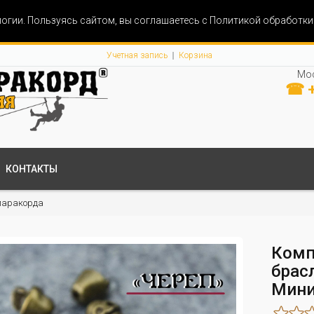
огии. Пользуясь сайтом, вы соглашаетесь с Политикой обработк
Учетная запись
Корзина
Мос
☎ +
КОНТАКТЫ
паракорда
Комп
брасл
Мини