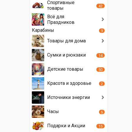
Спортивные
42
товары
Всё для
Праздников
Карабины
9
Товары для дома
Сумки и рюкзаки
14
Детские товары
50
Красота и здоровье
2
Источники энергии
Часы
6
Подарки и Акции
15