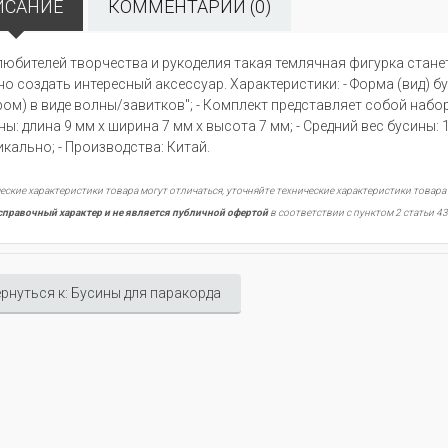
ИСАНИЕ
КОММЕНТАРИИ (0)
любителей творчества и рукоделия такая темлячная фигурка стан
о создать интересный аксессуар. Характеристики: - Форма (вид) б
ром) в виде волны/завитков"; - Комплект представляет собой набор 
ны: длина 9 мм х ширина 7 мм х высота 7 мм; - Средний вес бусины:
икально; - Производства: Китай.
еские характеристики товара могут отличаться, уточняйте технические характеристики товара
справочный характер и не является публичной офертой
в соответствии с пунктом 2 статьи 43
рнуться к: Бусины для паракорда