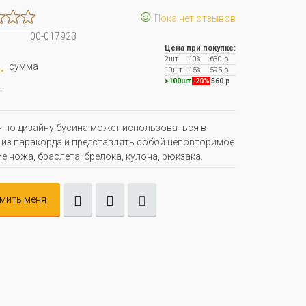
☺
Пока нет отзывов
00-017923
Цена при покупке:
2шт
-10%
630 р
.
сумма
10шт
-15%
595 р
.
>100шт
-20%
560 р
 по дизайну бусина может использоваться в
 из паракорда и представлять собой неповторимое
е ножа, браслета, брелока, кулона, рюкзака.
мить меня