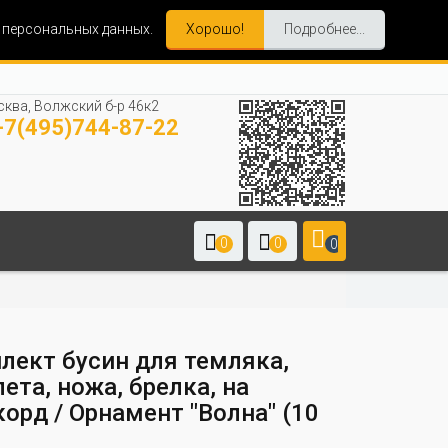
и персональных данных.
Хорошо!
Подробнее...
ква, Волжский б-р 46к2
7(495)744-87-22
0
0
0
лект бусин для темляка,
ета, ножа, брелка, на
орд / Орнамент "Волна" (10