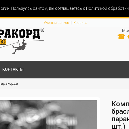
огии. Пользуясь сайтом, вы соглашаетесь с Политикой обработк
Учетная запись
Корзина
Мос
☎ +
КОНТАКТЫ
паракорда
Комп
брасл
парак
шт.)