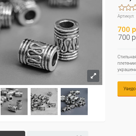
Артикул:
700 р
700 р
Стильная
плетении
украшени
Уведо