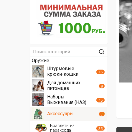
Оружие
Штурмовые
16
крюки-кошки
Для домашних
8
питомцев
Наборы
45
Выживания (НАЗ)
Аксессуары
7
Браслеты из
35
паракорда