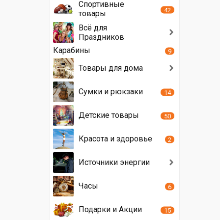
Спортивные
42
товары
Всё для
Праздников
Карабины
9
Товары для дома
Сумки и рюкзаки
14
Детские товары
50
Красота и здоровье
2
Источники энергии
Часы
6
Подарки и Акции
15