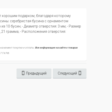
ет хорошим подарком, благодаря которому
усины: серебристая бусина с орнаментом
из 10 бусин; - Диаметр отверстия: 3 мм; - Размер
 1,21 грамма; - Расположения отверстия:
 на момент покупки и оплаты.
Вся информация на сайте о товарах
7 ГК РФ.
Предыдущий
Следующий