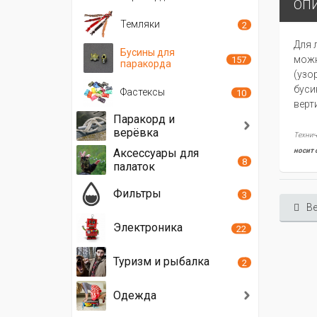
ОП
Темляки
2
Для 
Бусины для
можн
157
паракорда
(узо
буси
Фастексы
10
верт
Паракорд и
верёвка
Технич
носит 
Аксессуары для
8
палаток
Фильтры
3
Ве
Электроника
22
Туризм и рыбалка
2
Одежда