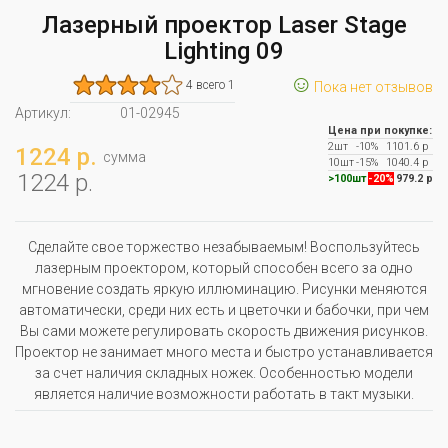
Лазерный проектор Laser Stage
Lighting 09
☺
4 всего 1
Пока нет отзывов
Артикул:
01-02945
Цена при покупке:
2шт
-10%
1101.6 р
1224 р.
сумма
10шт
-15%
1040.4 р
1224 р.
>100шт
-20%
979.2 р
Сделайте свое торжество незабываемым! Воспользуйтесь
лазерным проектором, который способен всего за одно
мгновение создать яркую иллюминацию. Рисунки меняются
автоматически, среди них есть и цветочки и бабочки, при чем
Вы сами можете регулировать скорость движения рисунков.
Проектор не занимает много места и быстро устанавливается
за счет наличия складных ножек. Особенностью модели
является наличие возможности работать в такт музыки.