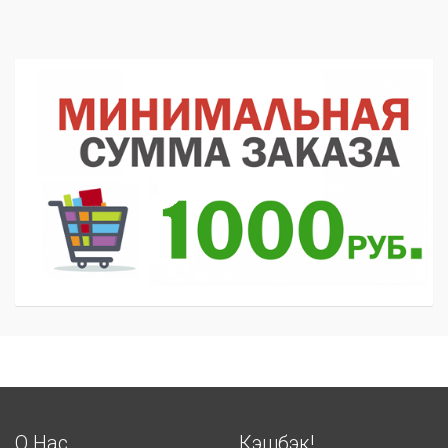
О Нас
Кэшбэк!