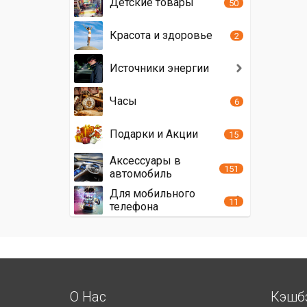
Детские товары
50
Красота и здоровье
2
Источники энергии
Часы
6
Подарки и Акции
15
Аксессуары в
151
автомобиль
Для мобильного
11
телефона
О Нас
Кэшб