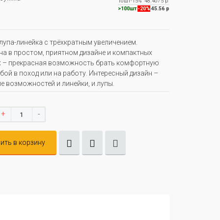
10шт
-15%
48.4075 р
>100шт
-20%
45.56 р
лупа-линейка с трёхкратным увеличением.
а в простом, приятном дизайне и компактных
х – прекрасная возможность брать комфортную
обой в поход или на работу. Интересный дизайн –
е возможностей и линейки, и лупы.
+
-
ить в корзину