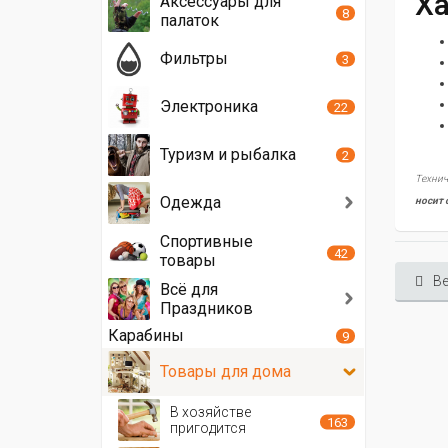
Ха
Аксессуары для
8
палаток
Фильтры
3
Электроника
22
Туризм и рыбалка
2
Технич
Одежда
носит 
Спортивные
42
товары
Ве
Всё для
Праздников
Карабины
9
Товары для дома
В хозяйстве
163
пригодится