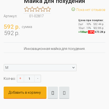
Майка для похудения
☺
Пока нет отзывов
Артикул:
01-02817
Цена при покупке:
2шт
-10%
532.44 р
592 р.
сумма
10шт
-15%
502.86 р
592 р.
>100шт
-20%
473.28 р
Инновационная майка для похудения.
M
+
-
Кол-во:
Добавить в корзину