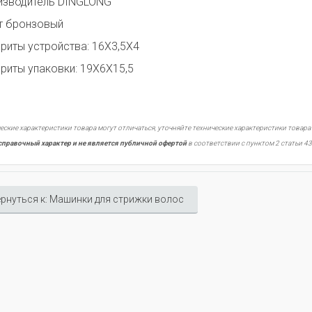
изводитель DINGLONG
т бронзовый
риты устройства: 16Х3,5Х4
риты упаковки: 19Х6Х15,5
еские характеристики товара могут отличаться, уточняйте технические характеристики товара
справочный характер и не является публичной офертой
в соответствии с пунктом 2 статьи 43
рнуться к: Машинки для стрижки волос