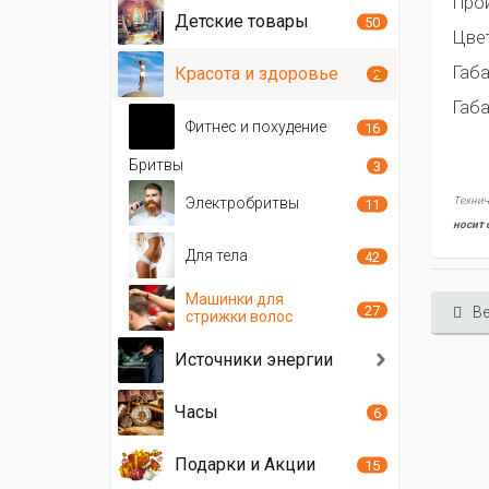
Про
Детские товары
50
Цве
Габа
Красота и здоровье
2
Габа
Фитнес и похудение
16
Бритвы
3
Технич
Электробритвы
11
носит 
Для тела
42
Машинки для
27
Ве
стрижки волос
Источники энергии
Часы
6
Подарки и Акции
15