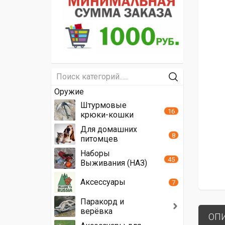
Оружие
Штурмовые
16
крюки-кошки
Для домашних
8
питомцев
Наборы
45
Выживания (НАЗ)
Аксессуары
7
Паракорд и
верёвка
ОП