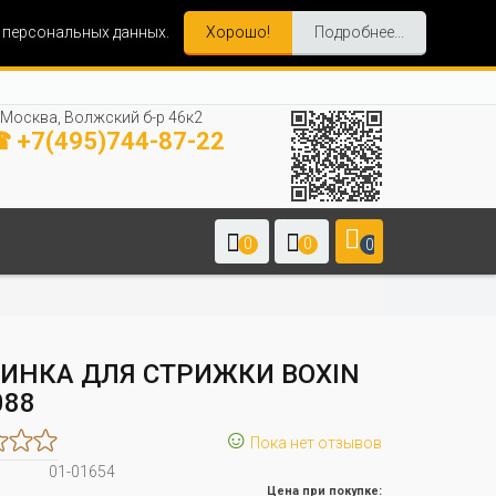
и персональных данных.
Хорошо!
Подробнее...
Москва, Волжский б-р 46к2
 +7(495)744-87-22
0
0
0
ИНКА ДЛЯ СТРИЖКИ BOXIN
088
☺
Пока нет отзывов
01-01654
Цена при покупке: