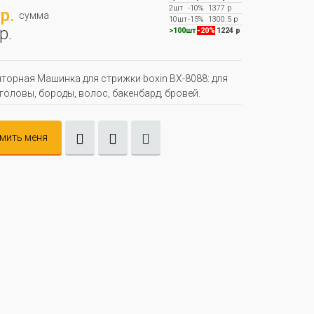
2шт
-10%
1377 р
р.
сумма
10шт
-15%
1300.5 р
р.
>100шт
-20%
1224 р
торная Машинка для стрижки boxin BX-8088: для
головы, бороды, волос, бакенбард, бровей.
мить меня