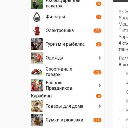
Аксессуары для
8
палаток
Акку
Фильтры
3
бро
Мощн
Пита
Электроника
22
Заря
4 с
Туризм и рыбалка
2
такж
Одежда
Лезв
В к
Спортивные
42
·
товары
Всё для
·
Праздников
·
Карабины
9
·
Товары для дома
·
Сумки и рюкзаки
·
14